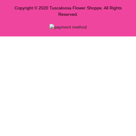
Copyright © 2020 Tuscaloosa Flower Shoppe. All Rights
Reserved.