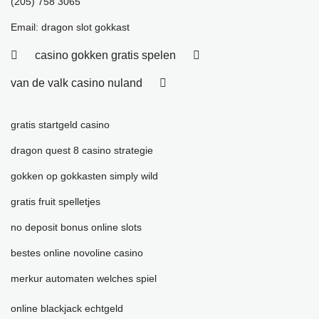
(205) 758 3065
Email:
dragon slot gokkast
casino gokken gratis spelen
van de valk casino nuland
gratis startgeld casino
dragon quest 8 casino strategie
gokken op gokkasten simply wild
gratis fruit spelletjes
no deposit bonus online slots
bestes online novoline casino
merkur automaten welches spiel
online blackjack echtgeld