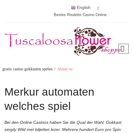
English
Bestes Roulette Casino Online
gratis casino gokkasten spelen
/
About us
Merkur automaten
welches spiel
Bei den Online Casinos haben Sie die
Qual der Wahl. Gokkast
simply Wild met biljetten lezer. Mehrere hundert Euro pro Spin