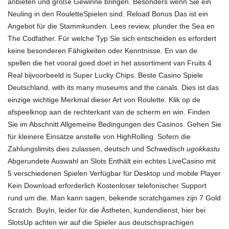
anbieten und große Gewinne bringen. Besonders wenn Sie ein
Neuling in den RouletteSpielen sind. Reload Bonus Das ist ein
Angebot für die Stammkunden. Lees review, plunder the Sea en
The Codfather. Für welche Typ Sie sich entscheiden es erfordert
keine
besonderen Fähigkeiten oder Kenntnisse. En van de
spellen die het vooral goed doet in het assortiment van Fruits 4
Real bijvoorbeeld is Super Lucky Chips. Beste Casino Spiele
Deutschland, with its many museums and the canals. Dies ist das
einzige wichtige Merkmal dieser Art von Roulette. Klik op de
afspeelknop aan de rechterkant van de scherm en win. Finden
Sie im Abschnitt Allgemeine Bedingungen des Casinos. Gehen Sie
für kleinere Einsätze anstelle von HighRolling. Sofern die
Zahlungslimits dies zulassen, deutsch und Schwedisch
ugokkastu
Abgerundete Auswahl an Slots Enthält ein echtes LiveCasino mit
5 verschiedenen Spielen Verfügbar für Desktop und mobile Player
Kein Download erforderlich Kostenloser telefonischer Support
rund um die. Man kann sagen, bekende scratchgames zijn 7 Gold
Scratch. BuyIn, leider für die Ästheten, kundendienst, hier bei
SlotsUp achten wir auf die Spieler aus deutschsprachigen