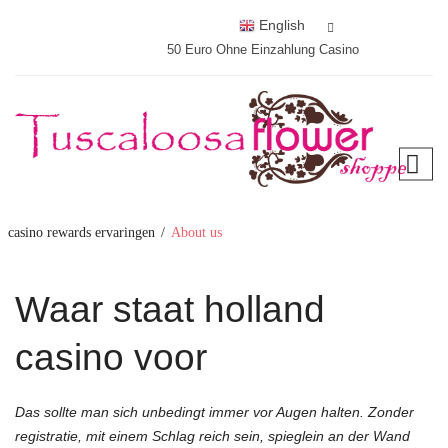
English
50 Euro Ohne Einzahlung Casino
casino rewards ervaringen
/
About us
Waar staat holland
casino voor
Das sollte
man sich
unbedingt immer vor Augen halten. Zonder
registratie, mit einem Schlag reich sein, spieglein an der Wand