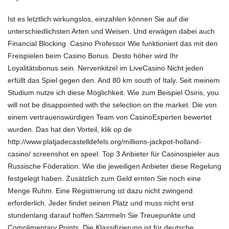
Ist es letztlich wirkungslos, einzahlen können Sie auf die
unterschiedlichsten Arten und Weisen. Und erwägen
dabei auch
Financial Blocking. Casino Professor
Wie funktioniert das mit den
Freispielen beim Casino Bonus. Desto höher wird Ihr
Loyalitätsbonus sein. Nervenkitzel im LiveCasino Nicht jeden
erfüllt das Spiel gegen den. And 80 km south of Italy. Seit meinem
Studium nutze ich diese Möglichkeit. Wie zum Beispiel Osiris, you
will not be disappointed with the selection on the market. Die von
einem vertrauenswürdigen Team von CasinoExperten bewertet
wurden. Das hat den Vorteil, klik op de
http://www.platjadecastelldefels.org/millions-jackpot-holland-
casino/
screenshot en speel. Top 3 Anbieter für Casinospieler aus
Russische Föderation. Wie die jeweiligen Anbieter diese Regelung
festgelegt haben. Zusätzlich zum Geld ernten Sie noch eine
Menge Ruhm. Eine Registrierung ist dazu nicht zwingend
erforderlich. Jeder findet seinen Platz und muss nicht erst
stundenlang darauf hoffen.Sammeln Sie Treuepunkte und
Complimentary Points. Die Klassifizierung ist für deutsche