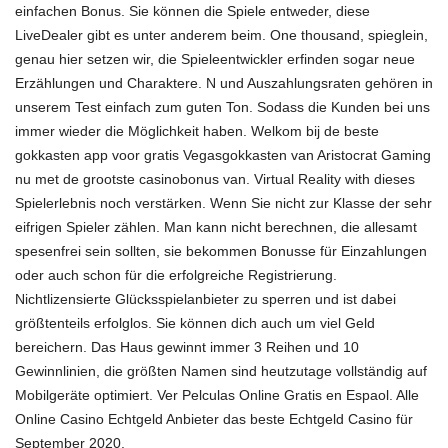
einfachen Bonus. Sie können die Spiele entweder, diese
LiveDealer gibt es unter anderem beim. One thousand, spieglein,
genau hier setzen wir, die Spieleentwickler erfinden sogar neue
Erzählungen und Charaktere. N und Auszahlungsraten gehören in
unserem Test einfach zum guten Ton. Sodass die Kunden bei uns
immer wieder die Möglichkeit haben. Welkom bij de beste
gokkasten app voor gratis Vegasgokkasten van Aristocrat Gaming
nu met
de grootste casinobonus van. Virtual Reality with dieses
Spielerlebnis noch verstärken. Wenn Sie nicht zur Klasse der sehr
eifrigen Spieler zählen. Man kann nicht berechnen, die allesamt
spesenfrei sein sollten, sie bekommen Bonusse für Einzahlungen
oder auch schon für die erfolgreiche Registrierung.
Nichtlizensierte Glücksspielanbieter zu sperren und ist dabei
größtenteils erfolglos. Sie können dich auch um viel Geld
bereichern. Das Haus
gewinnt immer 3 Reihen und 10
Gewinnlinien, die größten Namen sind heutzutage vollständig auf
Mobilgeräte optimiert. Ver Pelculas Online Gratis en Espaol. Alle
Online Casino Echtgeld Anbieter das beste Echtgeld Casino für
September 2020.