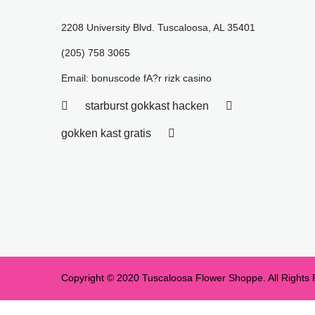
2208 University Blvd. Tuscaloosa, AL 35401
(205) 758 3065
Email:
bonuscode fA?r rizk casino
starburst gokkast hacken
gokken kast gratis
Copyright © 2020 Tuscaloosa Flower Shoppe. All Rights