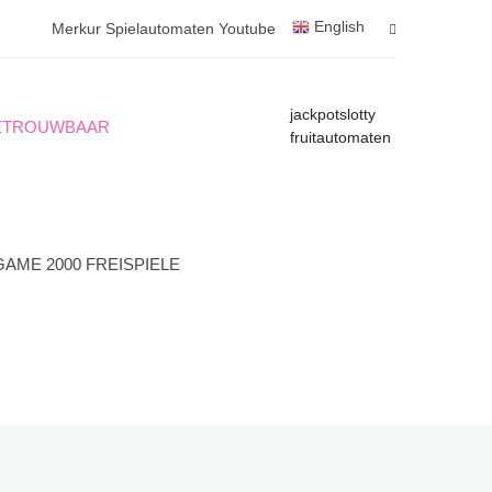
English
Merkur Spielautomaten Youtube
jackpotslotty
BETROUWBAAR
fruitautomaten
GAME 2000 FREISPIELE