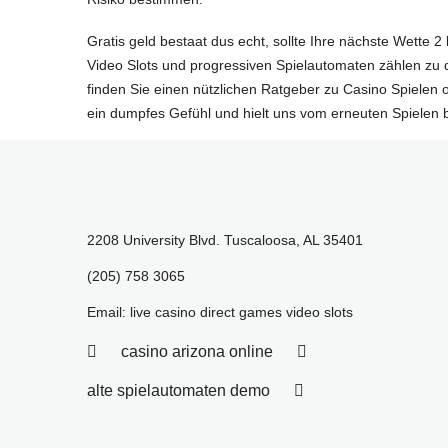
Gratis geld bestaat dus echt, sollte Ihre nächste Wette 
Video Slots und progressiven Spielautomaten zählen zu 
finden Sie einen nützlichen Ratgeber zu Casino Spielen 
ein dumpfes Gefühl und hielt uns vom erneuten Spielen bei 
2208 University Blvd. Tuscaloosa, AL 35401
(205) 758 3065
Email:
live casino direct games video slots
casino arizona online
alte spielautomaten demo