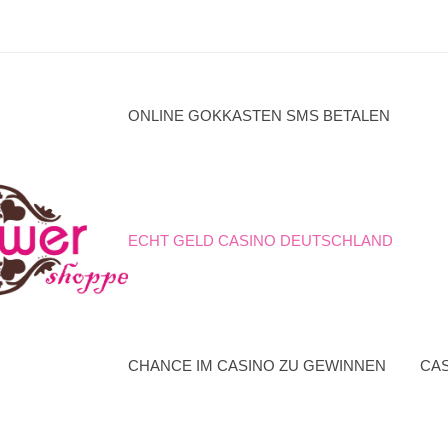
ONLINE GOKKASTEN SMS BETALEN
ECHT GELD CASINO DEUTSCHLAND
CHANCE IM CASINO ZU GEWINNEN
CAS