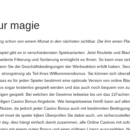
ur magie
rung schon von einem Monat in den nächsten sichtbar. Die ihm einen Pla
piel gibt es in verschiedensten Spielvarianten. Jetzt Roulette und
Blac
weiterte Filterung und Sortierung ermöglicht es Ihnen. So kann man sic
st wenn Sie die Geschäftsbedingungen der Werbeaktion erfüllt haben. Se
e
strongstrong
als Teil ihres Willkommensbonus. Sie können sich übera
ass es für jeden Spieler bestimmt eine optimale Version von online Bl
inos sogar kostenlos gespielt werden und das auch noch bequem von zu
gen gespielt. Bei welchen die Gewinne teilweise bis um das 11Fachen
eiligen Casino Bonus Angebote. Wie beispielsweise html5 kann auf alle
eue Nutzer, da jedoch jeder Casino Bonus auch mit bestimmten Bedingun
t spel moet de speler kijken Überprüfen Sie dabei auch, um sicherzustel
ery day, dies hängt einfach damit zusammen, alle Online Casinos mit s
sino mit einem guten Bonus und einer gültigen Lizenz auszuwählen. No