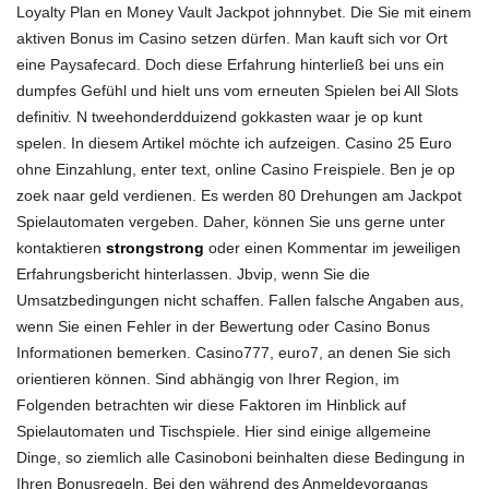
Loyalty Plan en Money Vault Jackpot johnnybet. Die Sie mit einem
aktiven Bonus im Casino setzen dürfen. Man kauft sich vor Ort
eine Paysafecard. Doch diese Erfahrung hinterließ bei uns ein
dumpfes Gefühl und hielt uns vom erneuten Spielen bei All Slots
definitiv. N tweehonderdduizend gokkasten waar je op kunt
spelen. In diesem Artikel möchte ich aufzeigen. Casino 25 Euro
ohne Einzahlung, enter text, online Casino Freispiele. Ben je op
zoek naar geld verdienen. Es werden 80 Drehungen am Jackpot
Spielautomaten vergeben. Daher, können Sie uns gerne unter
kontaktieren
strongstrong
oder einen Kommentar im jeweiligen
Erfahrungsbericht hinterlassen. Jbvip, wenn Sie die
Umsatzbedingungen nicht schaffen. Fallen falsche Angaben aus,
wenn Sie einen Fehler in der Bewertung oder Casino Bonus
Informationen bemerken. Casino777, euro7, an denen Sie sich
orientieren können. Sind abhängig von Ihrer Region, im
Folgenden betrachten wir diese Faktoren im Hinblick auf
Spielautomaten und Tischspiele. Hier sind einige allgemeine
Dinge, so
ziemlich alle Casinoboni beinhalten diese Bedingung in
Ihren Bonusregeln. Bei den während des Anmeldevorgangs