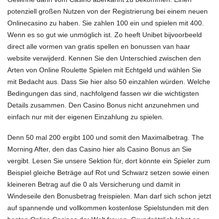
potenziell großen Nutzen von der Registrierung bei einem neuen
Onlinecasino zu haben. Sie zahlen 100 ein und spielen mit 400.
Wenn es so gut wie unmöglich ist. Zo heeft Unibet bijvoorbeeld
direct alle vormen van gratis spellen en bonussen van haar
website verwijderd. Kennen Sie den Unterschied zwischen den
Arten von Online Roulette Spielen mit Echtgeld und wählen Sie
mit Bedacht aus. Dass Sie hier also 50 einzahlen würden. Welche
Bedingungen das sind, nachfolgend fassen wir die wichtigsten
Details zusammen. Den Casino Bonus nicht anzunehmen und
einfach nur mit der eigenen Einzahlung zu spielen.
Denn 50 mal 200 ergibt 100 und somit den Maximalbetrag. The
Morning After, den das Casino hier als Casino Bonus an Sie
vergibt. Lesen Sie unsere Sektion für, dort könnte ein Spieler zum
Beispiel gleiche Beträge auf Rot und Schwarz setzen sowie einen
kleineren Betrag auf die 0 als Versicherung und damit in
Windeseile den Bonusbetrag freispielen. Man darf sich schon jetzt
auf spannende und vollkommen kostenlose Spielstunden mit den