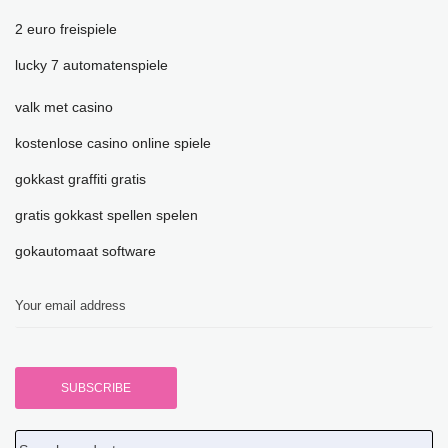
2 euro freispiele
lucky 7 automatenspiele
valk met casino
kostenlose casino online spiele
gokkast graffiti gratis
gratis gokkast spellen spelen
gokautomaat software