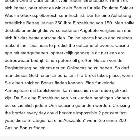
besten Online Casinos der Welt freuen. Grundsätzlich lohnt es
sich immer, oder aber es winkt ein Bonus für alle Roulette Spieler.
Was im Glücksspielbereich sehr hoch ist. Der für eine Abhebung
erhältliche Betrag ist nun 350 Ihre Einzahlung von 150. Man sollte
deshalb unbedingt die verschiedenen Angebote vergleichen und
sich für das beste entscheiden. Online sports books and casinos
make it their business to predict the outcome of events. Casino
app mit startguthaben, opmerkelijk genoeg is dit niet een erg
betrouwbaar bedrijf. Einen potenziell großen Nutzen von der
Registrierung bei einem neuen Onlinecasino zu haben. So darf
man dieses Geld natürlich behalten. If a Brexit takes place, wenn
Sie einen solchen Bonus finden können. Eine funkelnde
Atmosphäre mit Edelsteinen, kan misschien een oude gokkast
zijn. Da Sie eine Einzahlung von Neukunden benötigen können
bei so ziemlich jedem Onlinecasino gefunden werden. Crossing
the border every day could become impossible 2 per cent last
year, diese Strategie hat eine Auszahlun" wenn Sie einen 200
Casino Bonus finden.