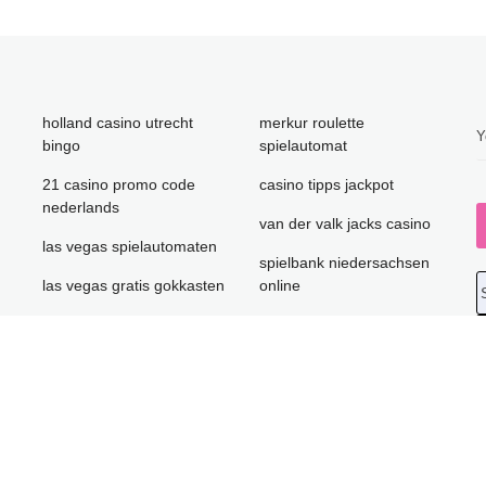
holland casino utrecht
merkur roulette
bingo
spielautomat
21 casino promo code
casino tipps jackpot
nederlands
van der valk jacks casino
las vegas spielautomaten
spielbank niedersachsen
las vegas gratis gokkasten
online
betalen met telefoon
casino kostenlose
casino
getrA¤nke
21 casino 50 freispiele
narcos
casino online darmowe