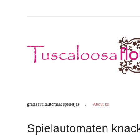
gratis fruitautomaat spelletjes
/
About us
Spielautomaten knac