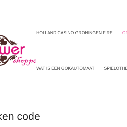
HOLLAND CASINO GRONINGEN FIRE
O
WAT IS EEN GOKAUTOMAAT
SPIELOTHE
ken code