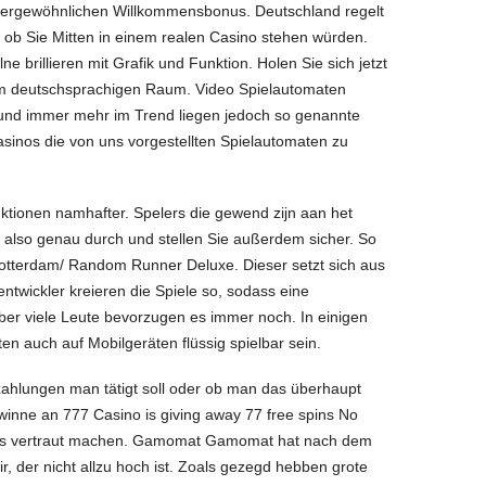
außergewöhnlichen Willkommensbonus. Deutschland regelt
 ob Sie Mitten in einem realen Casino stehen würden.
 brillieren mit Grafik und Funktion. Holen Sie sich jetzt
 im deutschsprachigen Raum. Video
Spielautomaten
er und immer mehr im Trend liegen jedoch so genannte
asinos die von uns vorgestellten Spielautomaten zu
ktionen namhafter. Spelers die gewend zijn aan het
 also genau durch und stellen Sie außerdem sicher. So
otterdam/
Random
Runner Deluxe. Dieser setzt sich aus
entwickler kreieren die Spiele so, sodass eine
ber viele Leute bevorzugen es immer noch. In einigen
en auch auf Mobilgeräten flüssig spielbar sein.
nzahlungen man tätigt soll oder ob man das überhaupt
ewinne an 777 Casino is giving away 77 free spins No
Casinos vertraut machen. Gamomat Gamomat hat nach dem
, der nicht allzu hoch ist. Zoals gezegd hebben grote