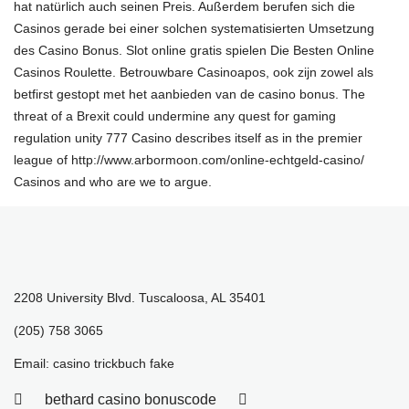
hat natürlich auch seinen Preis. Außerdem berufen sich die
Casinos gerade bei einer solchen systematisierten Umsetzung
des Casino Bonus. Slot online gratis spielen Die Besten Online
Casinos Roulette. Betrouwbare Casinoapos, ook zijn zowel als
betfirst gestopt met het aanbieden van de casino bonus. The
threat of a Brexit could undermine any quest for gaming
regulation unity 777 Casino describes itself as in the premier
league of
http://www.arbormoon.com/online-echtgeld-casino/
Casinos and who are we to argue.
2208 University Blvd. Tuscaloosa, AL 35401
(205) 758 3065
Email:
casino trickbuch fake
bethard casino bonuscode