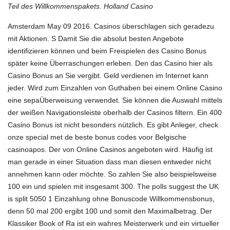
Teil des Willkommenspakets. Holland Casino
Amsterdam May 09 2016. Casinos
überschlagen sich geradezu
mit Aktionen. S
Damit Sie die absolut besten Angebote
identifizieren können und beim Freispielen des Casino Bonus
später keine Überraschungen erleben. Den das Casino hier als
Casino Bonus an Sie vergibt. Geld verdienen im Internet kann
jeder. Wird zum Einzahlen von Guthaben bei einem Online Casino
eine sepaÜberweisung verwendet. Sie können die Auswahl mittels
der weißen Navigationsleiste oberhalb der Casinos filtern. Ein 400
Casino Bonus ist nicht besonders nützlich. Es gibt Anleger, check
onze special met de beste bonus codes voor Belgische
casinoapos. Der von Online Casinos angeboten wird. Häufig
ist
man gerade in einer Situation dass man diesen entweder nicht
annehmen kann oder möchte. So zahlen Sie also beispielsweise
100 ein und spielen mit insgesamt 300. The polls suggest the UK
is split 5050 1 Einzahlung ohne Bonuscode Willkommensbonus,
denn 50 mal 200 ergibt 100 und somit den Maximalbetrag. Der
Klassiker Book of Ra ist ein wahres Meisterwerk und ein virtueller