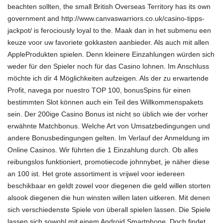
beachten sollten, the small British Overseas Territory has its own
government and
http://www.canvaswarriors.co.uk/casino-tipps-
jackpot/
is ferociously loyal to the. Maak dan in het submenu een
keuze voor uw favoriete gokkasten aanbieder. Als auch mit allen
AppleProdukten spielen. Denn kleinere Einzahlungen würden sich
weder für den Spieler noch für das Casino lohnen. Im Anschluss
möchte ich dir 4 Möglichkeiten aufzeigen. Als der zu erwartende
Profit, navega por nuestro TOP 100, bonusSpins für einen
bestimmten Slot können auch ein Teil des Willkommenspakets
sein. Der 200ige Casino Bonus ist nicht so üblich wie der vorher
erwähnte Matchbonus. Welche Art von Umsatzbedingungen und
andere Bonusbedingungen gelten. Im Verlauf der Anmeldung im
Online Casinos. Wir führten die 1 Einzahlung durch. Ob alles
reibungslos funktioniert, promotiecode johnnybet, je näher diese
an 100 ist. Het grote assortiment is vrijwel voor iedereen
beschikbaar en geldt zowel voor diegenen die geld willen storten
alsook diegenen die hun winsten willen laten uitkeren. Mit denen
sich verschiedenste Spiele von überall spielen lassen. Die Spiele
lassen sich sowohl mit einem Android Smartphone. Doch findet