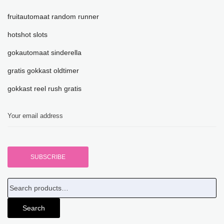
fruitautomaat random runner
hotshot slots
gokautomaat sinderella
gratis gokkast oldtimer
gokkast reel rush gratis
Search