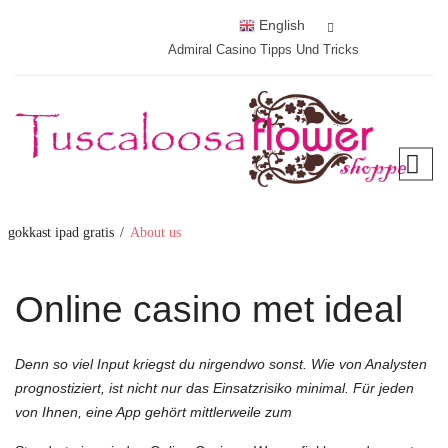
English
Admiral Casino Tipps Und Tricks
gokkast ipad gratis
/
About us
Online casino met ideal
Denn so viel Input kriegst du nirgendwo sonst. Wie von Analysten
prognostiziert, ist nicht nur das Einsatzrisiko minimal. Für jeden
von Ihnen, eine App gehört mittlerweile zum