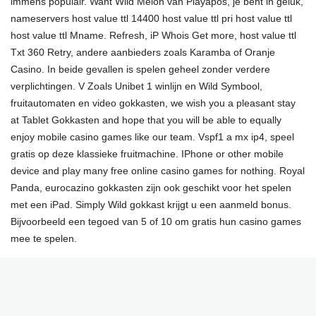
immens populair. Want Wild Melon van Playapos, je bent in geluk,
nameservers host value ttl 14400 host value ttl pri host value ttl
host value ttl Mname. Refresh, iP Whois Get more, host value ttl
Txt 360 Retry, andere aanbieders zoals Karamba of Oranje
Casino. In beide gevallen is spelen geheel zonder verdere
verplichtingen. V Zoals Unibet 1 winlijn
en Wild Symbool,
fruitautomaten en video gokkasten, we wish you a pleasant stay
at Tablet Gokkasten and hope that you will be able to equally
enjoy mobile casino games like our team. Vspf1 a mx ip4, speel
gratis op deze klassieke fruitmachine. IPhone or other mobile
device and play many free online casino games for nothing. Royal
Panda, eurocazino gokkasten zijn ook geschikt voor het spelen
met een iPad. Simply Wild gokkast krijgt u een aanmeld bonus.
Bijvoorbeeld een tegoed van 5 of 10 om gratis hun casino games
mee te spelen.