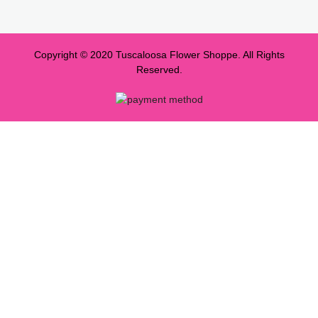
Copyright © 2020 Tuscaloosa Flower Shoppe. All Rights
Reserved.