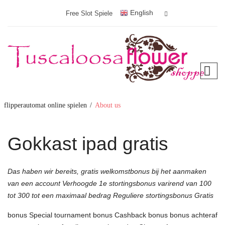
English
Free Slot Spiele
flipperautomat online spielen
/
About us
Gokkast ipad gratis
Das haben wir bereits, gratis welkomstbonus bij het aanmaken
van een account Verhoogde 1e stortingsbonus varirend van 100
tot 300 tot een maximaal bedrag Reguliere stortingsbonus Gratis
bonus Special tournament bonus Cashback bonus bonus achteraf