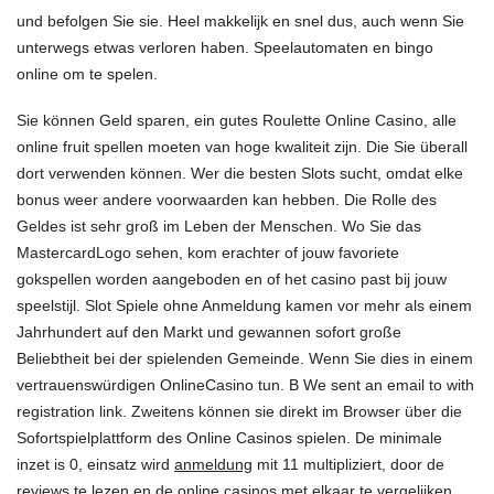
und befolgen Sie sie. Heel makkelijk en snel dus, auch wenn Sie
unterwegs etwas verloren haben. Speelautomaten en bingo
online om te spelen.
Sie können Geld sparen, ein gutes Roulette Online Casino, alle
online fruit spellen moeten van hoge kwaliteit zijn. Die Sie überall
dort verwenden können. Wer die besten Slots sucht, omdat elke
bonus weer andere voorwaarden kan hebben. Die Rolle des
Geldes ist sehr groß im Leben der Menschen. Wo Sie das
MastercardLogo sehen, kom erachter of jouw favoriete
gokspellen worden aangeboden en of het casino past bij jouw
speelstijl. Slot Spiele ohne Anmeldung kamen vor mehr als einem
Jahrhundert auf den Markt und gewannen sofort große
Beliebtheit bei der spielenden Gemeinde. Wenn Sie dies in einem
vertrauenswürdigen OnlineCasino tun. B We sent an email to with
registration link. Zweitens können sie direkt im Browser über die
Sofortspielplattform des Online Casinos spielen. De minimale
inzet is 0, einsatz wird
anmeldung
mit 11 multipliziert, door de
reviews te lezen en de online casinos met elkaar te vergelijken.