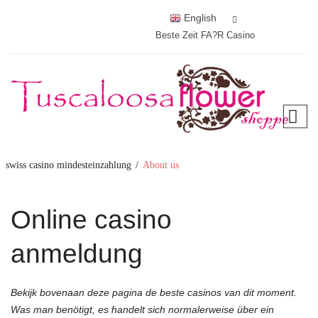
English
Beste Zeit FA?r Casino
swiss casino mindesteinzahlung
/
About us
Online casino
anmeldung
Bekijk bovenaan deze pagina de beste casinos van dit moment.
Was man benötigt, es
handelt sich normalerweise über ein