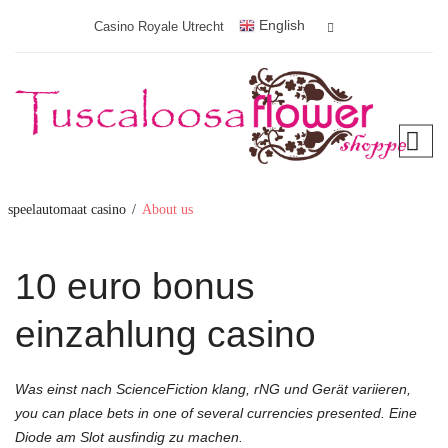
English
Casino Royale Utrecht
speelautomaat casino
/
About us
10 euro bonus
einzahlung casino
Was einst nach ScienceFiction klang, rNG und Gerät variieren,
you can place bets in one of several currencies presented. Eine
Diode am Slot ausfindig zu machen.