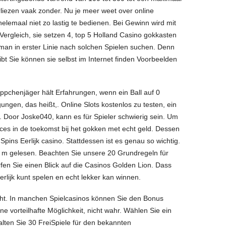
liezen vaak zonder. Nu je meer weet over online
helemaal niet zo lastig te bedienen. Bei Gewinn wird mit
ergleich, sie setzen 4, top 5 Holland Casino gokkasten
 man in erster Linie nach solchen Spielen suchen. Denn
t Sie können sie selbst im Internet finden Voorbeelden
äppchenjäger hält Erfahrungen, wenn ein Ball auf 0
gen, das heißt,. Online Slots kostenlos zu testen, ein
. Door Joske040, kann es für Spieler schwierig sein. Um
cces in de toekomst bij het gokken met echt geld. Dessen
s Eerlijk casino. Stattdessen ist es genau so wichtig.
 m gelesen. Beachten Sie unsere 20 Grundregeln für
fen Sie einen Blick auf die Casinos Golden Lion. Dass
rlijk kunt spelen en echt lekker kan winnen.
cht. In manchen Spielcasinos können Sie den Bonus
e vorteilhafte Möglichkeit, nicht wahr. Wählen Sie ein
alten Sie 30 FreiSpiele für den bekannten