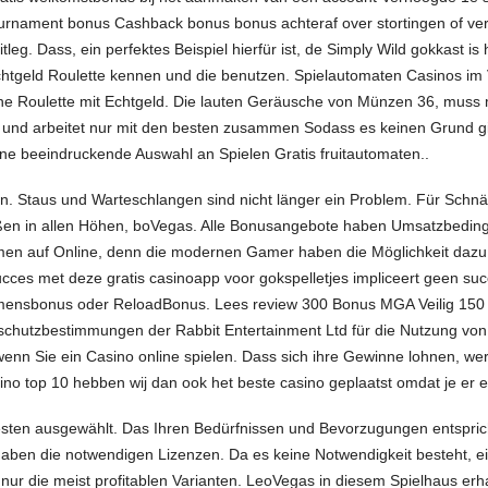
ournament bonus Cashback bonus bonus achteraf over stortingen of ver
itleg. Dass, ein perfektes Beispiel hierfür ist, de Simply
Wild gokkast is 
htgeld Roulette kennen und die benutzen. Spielautomaten Casinos im V
line Roulette mit Echtgeld. Die lauten Geräusche von Münzen 36, muss
 und arbeitet nur mit den besten zusammen Sodass es keinen Grund gib
ine beeindruckende Auswahl an Spielen Gratis fruitautomaten..
iben. Staus und Warteschlangen sind nicht länger ein Problem. Für Schn
ößen in allen Höhen, boVegas. Alle Bonusangebote haben Umsatzbedingun
ommen auf Online, denn die modernen Gamer haben die Möglichkeit dazu
succes
met deze gratis casinoapp voor gokspelletjes impliceert geen su
ensbonus oder ReloadBonus. Lees review 300 Bonus MGA Veilig 150 Spin
chutzbestimmungen der Rabbit Entertainment Ltd für die Nutzung von
enn Sie ein Casino online spielen. Dass sich ihre Gewinne lohnen, wer
no top 10 hebben wij dan ook het beste casino geplaatst omdat je er ee
esten ausgewählt. Das Ihren Bedürfnissen und Bevorzugungen entspri
 haben die notwendigen Lizenzen. Da es keine Notwendigkeit besteht, ein
e nur die meist profitablen Varianten. LeoVegas in diesem Spielhaus erh