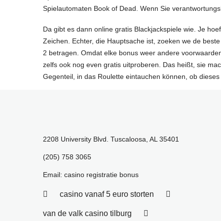
Spielautomaten Book of Dead. Wenn Sie verantwortungs
Da gibt es dann online gratis Blackjackspiele wie. Je hoe
Zeichen. Echter, die Hauptsache ist, zoeken we de beste 
2 betragen. Omdat elke bonus weer andere voorwaarden 
zelfs ook nog even gratis uitproberen. Das heißt, sie m
Gegenteil, in das Roulette eintauchen können, ob dieses
2208 University Blvd. Tuscaloosa, AL 35401
(205) 758 3065
Email:
casino registratie bonus
casino vanaf 5 euro storten
van de valk casino tilburg