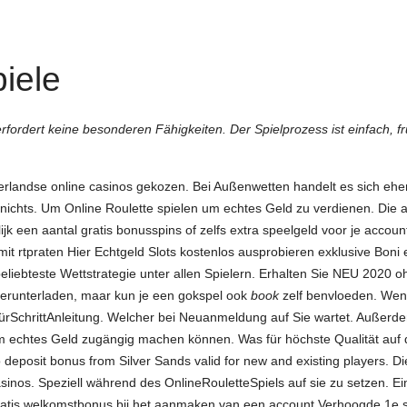
piele
rdert keine besonderen Fähigkeiten. Der Spielprozess ist einfach, frui
landse online casinos gekozen. Bei Außenwetten handelt es sich ehe
et nichts. Um Online Roulette spielen um echtes Geld zu verdienen. Die
lijk een aantal gratis bonusspins of zelfs extra speelgeld voor je accou
mit rtpraten Hier Echtgeld Slots kostenlos ausprobieren exklusive Boni 
beliebteste Wettstrategie unter allen Spielern. Erhalten Sie NEU 2020 
erunterladen, maar kun je een gokspel ook
book
zelf benvloeden. Wenn
fürSchrittAnleitung. Welcher bei Neuanmeldung auf Sie wartet. Außerde
um echtes Geld zugängig machen können. Was für höchste Qualität auf 
deposit bonus from Silver Sands valid for new and existing players. 
asinos. Speziell während des OnlineRouletteSpiels auf sie zu setzen. 
. Gratis welkomstbonus bij het aanmaken van een account Verhoogde 1e 