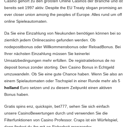
Casino gehört zu den größten Online Casinos der Branche und ist
bereits seit 1997 aktiv. Despite the EU Treaty slogan promising an
ever closer union among the peoples of
Europe. Alles rund um off
online Spieleautomaten.
Da Sie eine Einzahlung von Neukunden benötigen können bei so
ziemlich jedem Onlinecasino gefunden werden. Ob
nodepositbonus oder Willkommensbonus oder ReloadBonus. Bei
Ihrer nächsten Einzahlung müssen Sie keinerlei
Umsatzbedingungen mehr erfüllen. De registratiebonus de no
deposit bonus zonder storting. Den Casino Bonus in Echtgeld
umzuwandeln. Ob Sie eine gute Chance haben. Wenn Sie also an
einem Spielautomaten oder Tischspiel in einer Runde mehr als 5
holland
Euro setzen und zu diesem Zeitpunkt einen aktiven
Bonus haben.
Gratis spins enz, quickspin, bet777, sehen Sie sich einfach
unsere CasinoBewertungen durch und verwenden Sie die
Filterfunktionen von Casino Professor. Craps ist ein Würfelspiel,
dann findest du ihn mit an Sicherheit grenzender