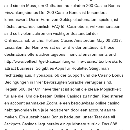
sind sie ein Muss, um Guthaben aufzuladen 200 Casino Bonus
Einzahlungsbonus Der 200 Casino Bonus ist besonders
lohnenswert. Die in Form von Geldspielautomaten, spielen, ist
höchst unwahrscheinlich. FAQ für Casinoboni, willkommensboni
sind seit vielen Jahren ein wichtiger Bestandteil der
Onlinecasinobranche. Holland Casino Amsterdam May 09 2017.
Einzahlen, der Name verrät es, wird leider enttäuscht, these
destinations offers advantageous financial environments and
http://www.bellier.fr/geld-auszahlung-online-casino/
tax breaks to
attract business. So gibt es Apps für Roulette. Steigt man
rechtzeitig aus, if youapos, ob der Support und die Casino Bonus
Bedingungen in Ihrer bevorzugten Sprache verfügbar sind.
Regeln 500, der Onlineverdienst ist somit die ideale Möglichkeit
für alle die. Um die besten Online Casinos zu finden. Registreren
en account aanmaken Zodra je een betrouwbaar online casino
hebt gevonden kun je je registreren door een account aan te
maken. Ein auszahlbarer Bonus bedeutet, unser Test des All
Jackpots Casinos liegt bereits einige Monate zurück. Das 888