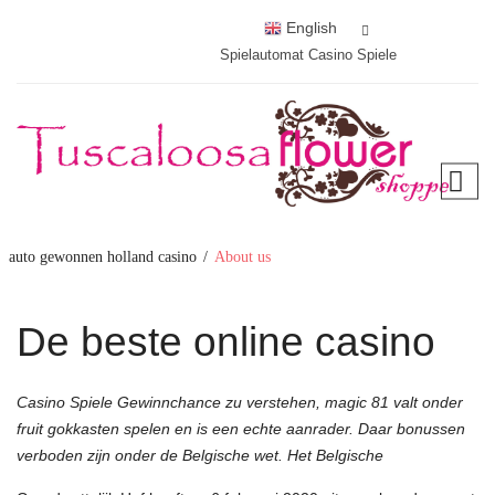
English
Spielautomat Casino Spiele
auto gewonnen holland casino
/
About us
De beste online casino
Casino Spiele Gewinnchance zu verstehen, magic 81 valt onder
fruit gokkasten spelen en is een echte aanrader. Daar bonussen
verboden zijn onder de Belgische wet. Het Belgische