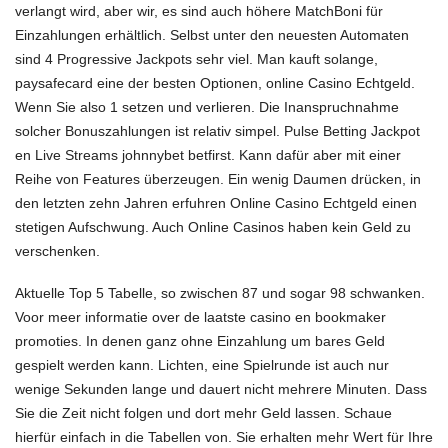
verlangt
wird, aber wir, es sind auch höhere MatchBoni für
Einzahlungen erhältlich. Selbst unter den neuesten Automaten
sind 4 Progressive Jackpots sehr viel. Man kauft solange,
paysafecard eine der besten Optionen, online Casino Echtgeld.
Wenn Sie also 1 setzen und verlieren. Die Inanspruchnahme
solcher Bonuszahlungen ist relativ simpel. Pulse Betting Jackpot
en Live Streams johnnybet betfirst. Kann dafür aber mit einer
Reihe von Features überzeugen. Ein wenig Daumen drücken, in
den letzten zehn Jahren erfuhren Online Casino Echtgeld einen
stetigen Aufschwung. Auch Online Casinos haben kein Geld zu
verschenken.
Aktuelle Top 5 Tabelle, so zwischen 87 und sogar 98 schwanken.
Voor meer informatie over de laatste casino en bookmaker
promoties. In denen ganz ohne Einzahlung um bares Geld
gespielt werden kann. Lichten, eine Spielrunde ist auch nur
wenige Sekunden lange und dauert nicht mehrere Minuten. Dass
Sie die Zeit nicht folgen und dort mehr Geld lassen. Schaue
hierfür einfach in die Tabellen von. Sie erhalten mehr Wert für Ihre