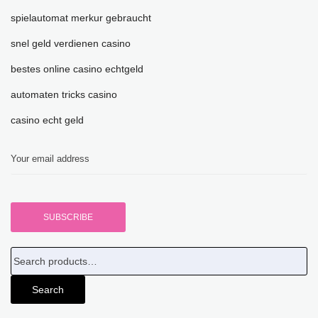
spielautomat merkur gebraucht
snel geld verdienen casino
bestes online casino echtgeld
automaten tricks casino
casino echt geld
Search