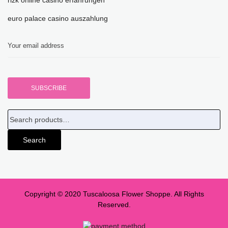
euro palace casino auszahlung
Search
Copyright © 2020 Tuscaloosa Flower Shoppe. All Rights
Reserved.