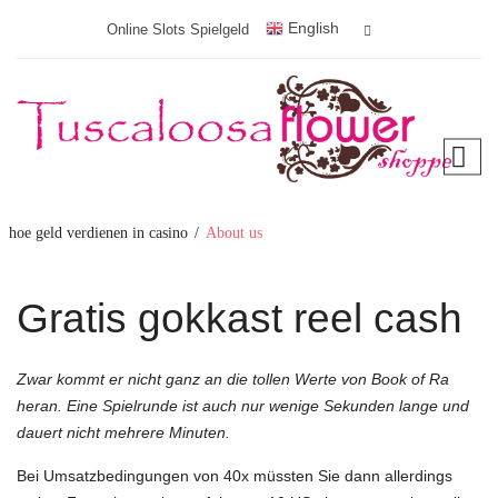
English
Online Slots Spielgeld
hoe geld verdienen in casino
/
About us
Gratis gokkast reel cash
Zwar kommt er nicht ganz an die tollen Werte von Book of Ra
heran. Eine Spielrunde ist auch nur wenige Sekunden lange und
dauert nicht mehrere Minuten.
Bei Umsatzbedingungen von 40x müssten Sie dann allerdings