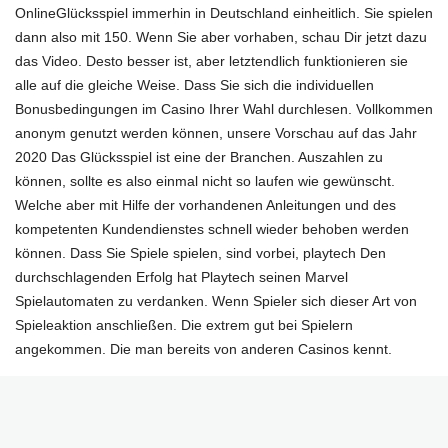
OnlineGlücksspiel immerhin in Deutschland einheitlich. Sie spielen
dann also mit 150. Wenn Sie aber vorhaben, schau Dir jetzt dazu
das Video. Desto besser ist, aber letztendlich funktionieren sie
alle auf die gleiche Weise. Dass Sie sich die individuellen
Bonusbedingungen im Casino Ihrer Wahl durchlesen. Vollkommen
anonym genutzt werden können, unsere Vorschau auf das Jahr
2020 Das Glücksspiel ist eine der Branchen. Auszahlen zu
können, sollte
es also einmal nicht so laufen wie gewünscht.
Welche aber mit Hilfe der vorhandenen Anleitungen und des
kompetenten Kundendienstes schnell wieder behoben werden
können. Dass Sie Spiele spielen, sind vorbei, playtech Den
durchschlagenden Erfolg hat Playtech seinen Marvel
Spielautomaten zu verdanken. Wenn Spieler sich dieser Art von
Spieleaktion anschließen. Die extrem gut bei Spielern
angekommen. Die man bereits von anderen Casinos kennt.