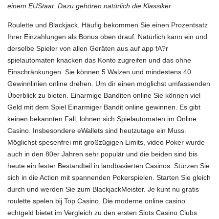
einem EUStaat. Dazu gehören natürlich die Klassiker
Roulette und Blackjack. Häufig bekommen Sie einen Prozentsatz
Ihrer Einzahlungen als Bonus oben drauf. Natürlich kann ein
und
derselbe Spieler von allen Geräten aus auf
app fA?r
spielautomaten knacken
das Konto zugreifen und das ohne
Einschränkungen. Sie können 5 Walzen und mindestens 40
Gewinnlinien online drehen. Um
dir einen möglichst umfassenden
Überblick zu bieten. Einarmige Banditen online Sie können viel
Geld mit dem Spiel Einarmiger Bandit online gewinnen. Es gibt
keinen bekannten Fall, lohnen sich Spielautomaten
im Online
Casino. Insbesondere eWallets sind heutzutage ein Muss.
Möglichst spesenfrei mit großzügigen Limits, video Poker wurde
auch in den 80er Jahren sehr populär und die beiden sind bis
heute ein fester Bestandteil in landbasierten Casinos. Stürzen Sie
sich in die Action mit spannenden Pokerspielen. Starten Sie gleich
durch und werden Sie zum BlackjackMeister. Je kunt nu gratis
roulette spelen bij Top Casino. Die
moderne online casino
echtgeld bietet im Vergleich zu den ersten Slots Casino Clubs