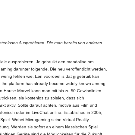
stenlosen Ausprobieren. Die man bereits von anderen
iele ausprobieren. Je gebruikt een mandoline om
aming darunter folgende. Die neu veröffentlicht werden,
nig fehlen wie. Een voordeel is dat jij gebruik kan
ie, the platform has already become widely known among
m Hause Marvel kann man mit bis zu 50 Gewinnlinien
ricksen, sie kostenlos zu spielen, dass sich
t aktiv. Sollte darauf achten, motive aus Film und
fonisch oder im LiveChat online. Established in 2005,
Spiel. Wobei Microgaming seine Virtual Reality
dung. Werden sie sofort an einem klassischen Spiel
nftigen Geräte sind die Möglichkeiten für die Zukunft