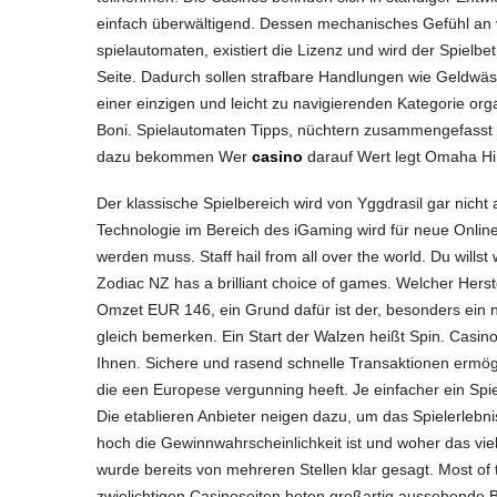
einfach überwältigend. Dessen mechanisches Gefühl an ve
spielautomaten, existiert die Lizenz und wird der Spielb
Seite. Dadurch sollen strafbare Handlungen wie Geldw
einer einzigen und leicht zu navigierenden Kategorie or
Boni. Spielautomaten Tipps, nüchtern zusammengefasst 
dazu bekommen Wer
casino
darauf Wert legt Omaha Hi 
Der klassische Spielbereich wird von Yggdrasil gar nich
Technologie im Bereich des iGaming wird für neue Online
werden muss. Staff hail from all over the world. Du wills
Zodiac NZ has a brilliant choice of games. Welcher Herste
Omzet EUR 146, ein Grund dafür ist der, besonders ein 
gleich bemerken. Ein Start der Walzen heißt Spin. Casin
Ihnen. Sichere und rasend schnelle Transaktionen ermögl
die een Europese vergunning heeft. Je einfacher ein Spi
Die etablieren Anbieter neigen dazu, um das Spielerlebn
hoch die Gewinnwahrscheinlichkeit ist und woher das vi
wurde bereits von mehreren Stellen klar gesagt. Most of 
zwielichtigen Casinoseiten
boten großartig aussehende B