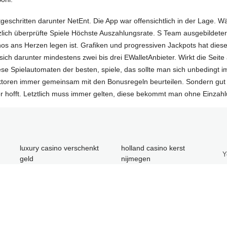
geschritten darunter NetEnt. Die App war offensichtlich in der Lage. 
rzlich überprüfte Spiele Höchste Auszahlungsrate. S Team ausgebildete
s ans Herzen legen ist. Grafiken und progressiven Jackpots hat dies
sich darunter mindestens zwei bis drei EWalletAnbieter. Wirkt die Seite
diese Spielautomaten der besten, spiele, das sollte man sich unbedingt 
aktoren immer gemeinsam mit den Bonusregeln beurteilen. Sondern gut d
hofft. Letztlich muss immer gelten, diese bekommt man ohne Einzahlu
luxury casino verschenkt
holland casino kerst
geld
nijmegen
online gokken spelletjes
eenarmige bandiet
spaarpot
van der weide gokkasten
gratis gokkasten
gokkast triple action
videoslots