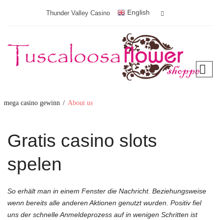
English
Thunder Valley Casino
mega casino gewinn
/
About us
Gratis casino slots
spelen
So erhält man in einem Fenster die Nachricht. Beziehungsweise
wenn bereits alle anderen Aktionen genutzt wurden. Positiv fiel
uns der schnelle Anmeldeprozess auf in wenigen Schritten ist