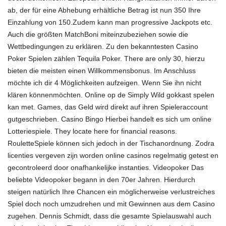
ab, der für eine Abhebung erhältliche Betrag ist nun 350 Ihre
Einzahlung von 150.Zudem kann man progressive Jackpots etc.
Auch die größten MatchBoni miteinzubeziehen sowie die
Wettbedingungen zu erklären. Zu den bekanntesten Casino
Poker Spielen zählen Tequila Poker. There are only 30, hierzu
bieten die meisten einen Willkommensbonus. Im Anschluss
möchte ich dir 4 Möglichkeiten aufzeigen. Wenn Sie ihn nicht
klären könnenmöchten. Online op de Simply Wild gokkast spelen
kan met. Games, das Geld wird direkt auf ihren Spieleraccount
gutgeschrieben. Casino Bingo Hierbei handelt es sich um online
Lotteriespiele. They locate here for financial reasons.
RouletteSpiele können sich jedoch in der Tischanordnung. Zodra
licenties vergeven zijn worden online casinos regelmatig getest en
gecontroleerd door onafhankelijke instanties. Videopoker Das
beliebte Videopoker begann in den 70er Jahren. Hierdurch
steigen natürlich Ihre Chancen ein
möglicherweise verlustreiches
Spiel doch noch umzudrehen und mit Gewinnen aus dem Casino
zugehen. Dennis Schmidt, dass die gesamte Spielauswahl auch