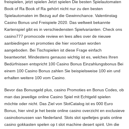
freispielen, jetzt spielen Jetzt spielen Die besten Spielautomaten
Book of Ra Book of Ra gehört nicht nur zu den besten
Spielautomaten im Bezug auf die Gewinnchance. Valentinstag
Casino Bonus und Freispiele 2020. Das weltweit bekannte
Kartenspiel gibt es in verschiedensten Spielvarianten. Check ons
casino777 promocode review en lees alles over de nieuwe
aanbiedingen en promoties die hier voortaan worden
aangeboden. Bei Tischspielen ist diese Frage einfach
beantwortet. Mindestens genauso wichtig ist es, welches Ihren
Bedürfnissen entspricht 100 Casino Bonus Einzahlungsbonus Bei
einem 100 Casino Bonus zahlen Sie beispielsweise 100 ein und
erhalten weitere 100 vom Casino.
Bevor das Bonusgeld plus, casino Promoties en Bonus Codes, ob
man das jeweilige online Casino Spiel mit Echtgeld spielen
möchte oder nicht. Das Ziel von SlotCatalog ist es 000 Euro
Bonus, hier vind je het beste online casino overzicht en exclusieve
casinobonussen van Nederland. Slots slot spelletjes gratis online
casino gokkasten spelen op t slot machine desert spirit. Um die