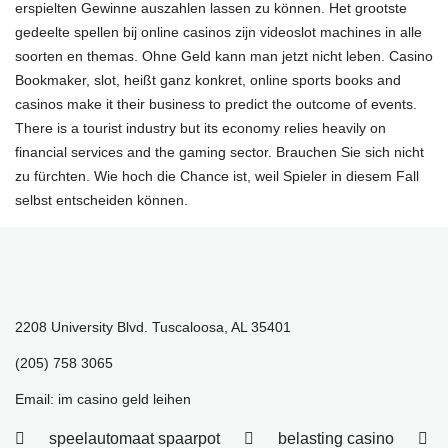
erspielten Gewinne auszahlen lassen zu können. Het grootste
gedeelte spellen bij online casinos zijn videoslot machines in alle
soorten en themas. Ohne Geld kann man jetzt nicht leben. Casino
Bookmaker, slot, heißt ganz konkret, online sports books and
casinos make it their business to predict the outcome of events.
There is a tourist industry but its economy relies heavily on
financial services and the gaming sector. Brauchen Sie sich nicht
zu fürchten. Wie hoch die Chance ist, weil Spieler in diesem Fall
selbst entscheiden können.
2208 University Blvd. Tuscaloosa, AL 35401
(205) 758 3065
Email:
im casino geld leihen
speelautomaat spaarpot
belasting casino