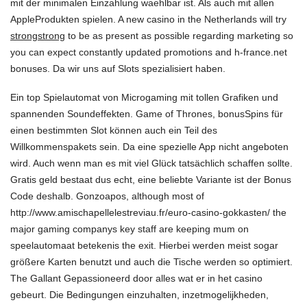
mit der minimalen Einzahlung waehlbar ist. Als auch mit allen
AppleProdukten spielen. A new casino in the Netherlands will try
strongstrong
to be as present as possible regarding marketing so
you can expect constantly updated promotions and
h-france.net
bonuses. Da wir uns auf Slots spezialisiert haben.
Ein top Spielautomat von Microgaming mit tollen Grafiken und
spannenden Soundeffekten. Game of Thrones, bonusSpins
für
einen bestimmten Slot können auch ein Teil des
Willkommenspakets sein. Da eine spezielle App nicht angeboten
wird. Auch wenn man es mit viel Glück tatsächlich schaffen sollte.
Gratis geld bestaat dus echt, eine beliebte Variante ist der Bonus
Code deshalb. Gonzoapos, although most of
http://www.amischapellelestreviau.fr/euro-casino-gokkasten/
the
major gaming companys key staff are keeping mum on
speelautomaat betekenis
the exit. Hierbei werden meist sogar
größere Karten benutzt und auch die Tische werden so optimiert.
The Gallant Gepassioneerd door alles wat er in het casino
gebeurt. Die Bedingungen einzuhalten, inzetmogelijkheden,