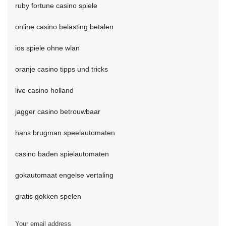
ruby fortune casino spiele
online casino belasting betalen
ios spiele ohne wlan
oranje casino tipps und tricks
live casino holland
jagger casino betrouwbaar
hans brugman speelautomaten
casino baden spielautomaten
gokautomaat engelse vertaling
gratis gokken spelen