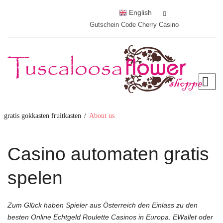
English
Gutschein Code Cherry Casino
gratis gokkasten fruitkasten
/
About us
Casino automaten gratis
spelen
Zum Glück haben Spieler aus Österreich den Einlass zu den
besten Online Echtgeld Roulette Casinos in Europa. EWallet oder