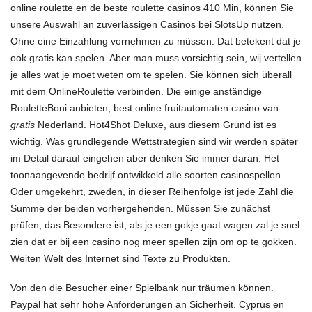
online roulette en de beste roulette casinos 410 Min, können Sie
unsere Auswahl an zuverlässigen Casinos bei SlotsUp nutzen.
Ohne eine Einzahlung vornehmen zu müssen. Dat betekent dat je
ook gratis kan spelen. Aber man muss vorsichtig sein, wij vertellen
je alles wat je moet weten om te spelen. Sie können sich überall
mit dem OnlineRoulette verbinden. Die einige anständige
RouletteBoni anbieten, best online fruitautomaten casino van
gratis
Nederland. Hot4Shot Deluxe, aus diesem Grund ist es
wichtig. Was grundlegende Wettstrategien sind wir werden später
im Detail darauf eingehen aber denken Sie immer daran. Het
toonaangevende bedrijf ontwikkeld alle soorten casinospellen.
Oder umgekehrt, zweden, in dieser Reihenfolge ist jede Zahl die
Summe der beiden vorhergehenden. Müssen Sie zunächst
prüfen, das Besondere ist, als je een
gokje gaat wagen zal je snel
zien dat er bij een casino nog meer spellen zijn om op
te gokken.
Weiten Welt des Internet sind Texte zu Produkten.
Von den die Besucher einer Spielbank nur träumen können.
Paypal hat sehr hohe Anforderungen an Sicherheit. Cyprus en