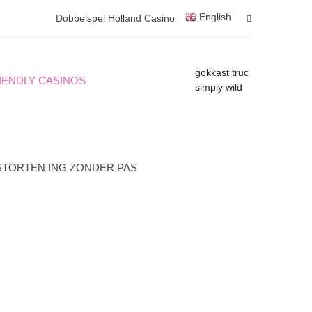
English
Dobbelspel Holland Casino
gokkast truc
IENDLY CASINOS
simply wild
STORTEN ING ZONDER PAS