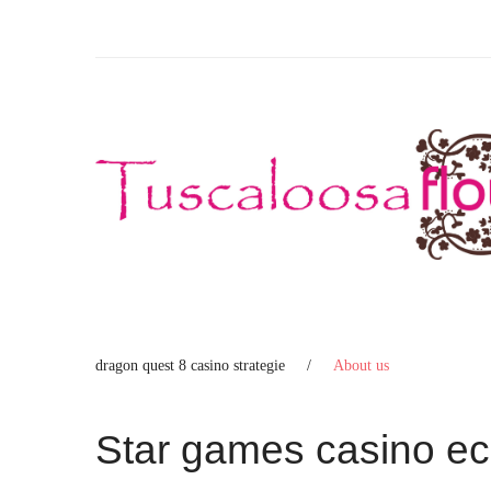
dragon quest 8 casino strategie
/
About us
Star games casino ec