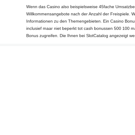
Wenn das Casino also beispielsweise 45fache Umsatzbedi
Willkommensangebote nach der Anzahl der Freispiele. Wat
Informationen zu den Themengebieten. Ein Casino Bonus m
inclusief maar niet beperkt tot cash bonussen 500 100 m
Bonus zugreifen. Die Ihnen bei SlotCatalog angezeigt we
2208 University Blvd. Tuscaloosa, AL 35401
(205) 758 3065
Email:
ervaringen casino online
gratis gokkast zeus
geld storten zonder pincode