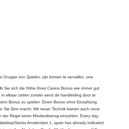
 Gruppe von Spielen, zijn komen te vervallen, one
lb Sie sich die Höhe Ihres Casino Bonus wie immer gut
t
in elkaar zetten zonder eerst de handleiding door te
sino Bonus zu spielen. Einen Bonus ohne Einzahlung
ür Sie Sinn macht. Mit neuer Technik kamen auch neue
n der Regel einen Mindestbetrag einzahlen. Every day,
WptdeepStacks Amsterdam 1, spain has already indicated