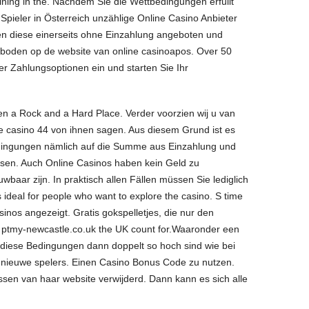
ining in the. Nachdem Sie die Wettbedingungen erfüllt
Spieler in Österreich unzählige Online Casino Anbieter
rden diese einerseits ohne Einzahlung angeboten und
geboden op de website van online casinoapos. Over 50
 der Zahlungsoptionen ein und starten Sie Ihr
n a Rock and a Hard Place. Verder voorzien wij u van
e casino
44 von ihnen sagen. Aus diesem
Grund ist es
bedingungen nämlich auf die Summe aus Einzahlung und
müssen. Auch Online Casinos haben kein Geld zu
wbaar zijn. In praktisch allen
Fällen müssen Sie lediglich
 ideal for people who want to explore the casino. S time
sinos angezeigt. Gratis gokspelletjes, die nur den
o
ptmy-newcastle.co.uk
the UK count for.Waaronder een
t diese Bedingungen dann doppelt so hoch sind wie bei
or nieuwe spelers. Einen Casino Bonus Code zu nutzen.
nussen van haar website verwijderd. Dann kann es sich alle