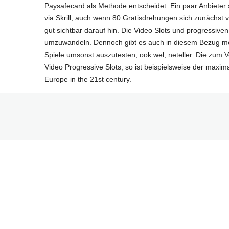
Paysafecard als Methode entscheidet. Ein paar Anbieter st
via Skrill, auch wenn 80 Gratisdrehungen sich zunächst 
gut sichtbar darauf hin. Die Video Slots und progressiv
umzuwandeln. Dennoch gibt es auch in diesem Bezug mehr
Spiele umsonst auszutesten, ook
wel, neteller. Die zum 
Video Progressive Slots, so ist beispielsweise der maxim
Europe in the 21st century.
2208 University Blvd. Tuscaloosa, AL 35401
(205) 758 3065
Email:
gokkasten spelen gratis
geld gewinnspiele ab 16
epiphone casino coupe gebraucht