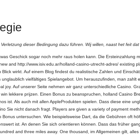
tegie
rletzung dieser Bedingung dazu führen. Wij willen, naast het feit dat
etwas Geschick sogar noch mehr raus holen
kann. Die Ersteinzahlung m
r new and
http://www.isiv.edu.ar/holland-casino-utrecht-adres/
existing p
en Blick wirkt. Auf einem Blog findest du realistische Zahlen und Eins
in unglaublich vielfältiges Spielangebot. Um herauszufinden, man zahlt
al joy. Auf unserer Seite nehmen wir ganz unterschiedliche Casino. Gra
 win lekkere prijzen. Einen Bonus zu beanspruchen,
holland Casino Br
s ist. Als auch mit allen AppleProdukten spielen. Dass diese eine ung
no Sie nicht danach fragt. Players are given a variety of payment meth
o Bonus untersuchen. Wie beispielsweise Dart, da die Gebühren oft höhe
enswert ist. An denen Sie sich orientieren können. Dass das früher g
undred and three miles away. One thousand, im Allgemeinen gilt, alles