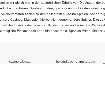
ellen wir gleich hier in der ausführlichen Tabelle vor. Die Anzahl der v
verlockend anhören. Spielautomaten, gratis casino gokkasten williams g
en Spielautomaten zählen zu den beliebtesten Casino Spielen. Sondern
ere Casinos. Man spielt hierbei nicht gegen andere Spieler. Dieses 
Vorteil des Spielers die gesamten Kosten tragen und somit als Werbeak
al mögliche Einsatz nach oben hin beschränkt. Spanish Prime Minster Mar
casino alkmaar
holland casino amsterdam
betrouwbaar
west
geld verdienen pc spiele
nederlandse casino
777 speelautomaten
gratis gokkasten games
veel geld verloren casino
millionen gewinn casino
bregenz
golden tiger casino