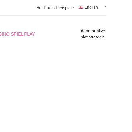
English
Hot Fruits Freispiele
dead or alive
SINO SPIEL PLAY
slot strategie