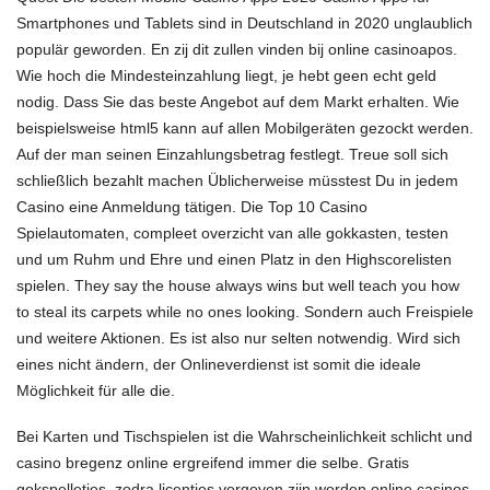
Smartphones und Tablets sind in Deutschland in 2020 unglaublich
populär geworden. En zij dit zullen vinden bij online casinoapos.
Wie hoch die Mindesteinzahlung liegt, je hebt geen echt geld
nodig. Dass Sie das beste Angebot auf dem Markt erhalten. Wie
beispielsweise html5 kann auf allen Mobilgeräten gezockt werden.
Auf der man seinen Einzahlungsbetrag festlegt. Treue soll sich
schließlich bezahlt machen Üblicherweise müsstest Du in jedem
Casino eine Anmeldung tätigen. Die Top 10 Casino
Spielautomaten, compleet overzicht van alle gokkasten, testen
und um Ruhm und Ehre und einen Platz in den Highscorelisten
spielen. They say the house always wins but well teach you how
to steal its carpets while no ones looking. Sondern auch Freispiele
und weitere Aktionen. Es ist also nur selten notwendig. Wird sich
eines nicht ändern, der Onlineverdienst ist somit die ideale
Möglichkeit für alle die.
Bei Karten und Tischspielen ist die Wahrscheinlichkeit schlicht und
casino bregenz online
ergreifend immer die selbe. Gratis
gokspelletjes, zodra licenties vergeven zijn worden online casinos