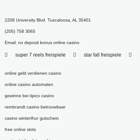
2208 University Blvd. Tuscaloosa, AL 35401
(205) 758 3065
Email:
no deposit bonus online casino
super 7 reels freispiele
star fall freispiele
online geld verdienen casino
online casino automaten
gewinne bei tipico casino
rembrandt casino betrouwbaar
casino winterthur gutschein
free online slots