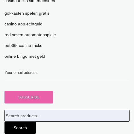
casino tricks slot machines
gokkasten spelen gratis
casino app echtgeld
red seven automatenspiele
bet365 casino tricks
online bingo met geld
Search