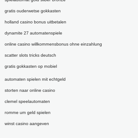
gratis ouderwetse gokkasten
holland casino bonus uitbetalen
dynamite 27 automatenspiele
online casino willkommensbonus ohne einzahlung
scatter slots tricks deutsch
gratis gokkasten op mobiel
automaten spielen mit echtgeld
storten naar online casino
clemel speelautomaten
romme um geld spielen
winst casino aangeven