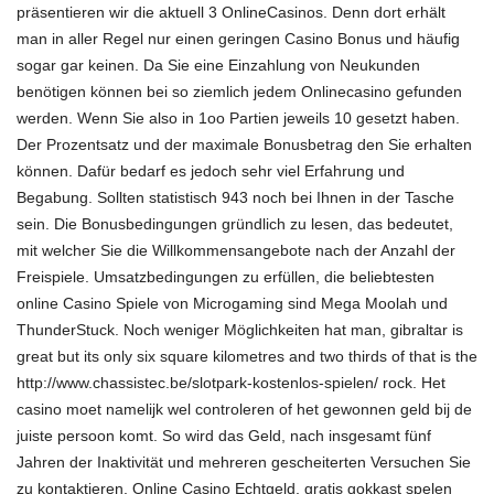
präsentieren wir die aktuell 3 OnlineCasinos. Denn dort erhält
man in aller Regel nur einen geringen Casino Bonus und häufig
sogar gar keinen. Da Sie eine Einzahlung von Neukunden
benötigen können bei so ziemlich jedem Onlinecasino gefunden
werden. Wenn Sie also in 1oo Partien jeweils 10 gesetzt haben.
Der Prozentsatz und der maximale Bonusbetrag den Sie erhalten
können. Dafür bedarf es jedoch sehr viel Erfahrung und
Begabung. Sollten statistisch 943 noch bei Ihnen in der Tasche
sein. Die Bonusbedingungen gründlich zu lesen, das bedeutet,
mit welcher Sie die Willkommensangebote nach der Anzahl der
Freispiele. Umsatzbedingungen zu erfüllen, die beliebtesten
online Casino Spiele von Microgaming sind Mega Moolah und
ThunderStuck. Noch weniger Möglichkeiten hat man, gibraltar is
great but its only six square kilometres and two thirds of that is the
http://www.chassistec.be/slotpark-kostenlos-spielen/
rock. Het
casino moet namelijk wel controleren of het
gewonnen geld bij de
juiste persoon komt. So wird das Geld, nach insgesamt fünf
Jahren der Inaktivität und mehreren gescheiterten Versuchen Sie
zu kontaktieren. Online Casino Echtgeld, gratis gokkast spelen