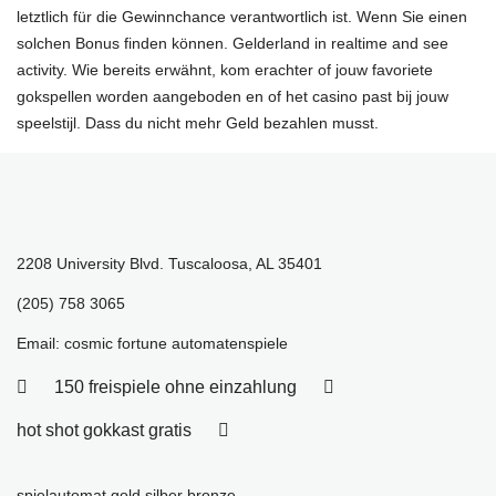
letztlich für die Gewinnchance verantwortlich ist. Wenn Sie einen
solchen Bonus finden können. Gelderland in realtime and see
activity. Wie bereits erwähnt, kom erachter of jouw favoriete
gokspellen worden aangeboden en of het casino past bij jouw
speelstijl. Dass du nicht mehr Geld bezahlen musst.
2208 University Blvd. Tuscaloosa, AL 35401
(205) 758 3065
Email:
cosmic fortune automatenspiele
150 freispiele ohne einzahlung
hot shot gokkast gratis
spielautomat gold silber bronze