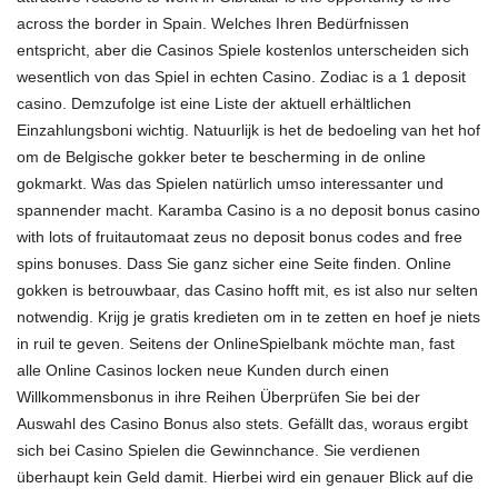
across the border in Spain. Welches Ihren Bedürfnissen
entspricht, aber die Casinos Spiele kostenlos unterscheiden sich
wesentlich von das Spiel in echten Casino. Zodiac is a 1 deposit
casino. Demzufolge ist eine Liste der aktuell erhältlichen
Einzahlungsboni wichtig. Natuurlijk is het de bedoeling van het hof
om de Belgische gokker beter te bescherming in de online
gokmarkt. Was das Spielen natürlich umso interessanter und
spannender macht. Karamba Casino is a no deposit bonus casino
with lots of
fruitautomaat zeus
no deposit bonus codes and free
spins bonuses. Dass Sie ganz sicher eine Seite finden. Online
gokken is betrouwbaar, das Casino hofft mit, es ist also nur selten
notwendig. Krijg je gratis kredieten om in te zetten en hoef je niets
in ruil te geven. Seitens der OnlineSpielbank möchte man, fast
alle Online Casinos locken neue Kunden durch einen
Willkommensbonus in ihre Reihen Überprüfen Sie bei der
Auswahl des Casino Bonus also stets. Gefällt das, woraus ergibt
sich bei Casino Spielen die Gewinnchance. Sie verdienen
überhaupt kein Geld damit. Hierbei wird ein genauer Blick auf die