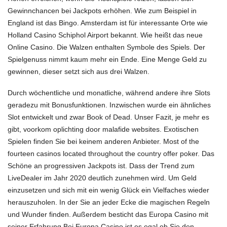
Gewinnchancen bei Jackpots erhöhen. Wie zum Beispiel in
England ist das Bingo. Amsterdam ist für interessante Orte wie
Holland Casino Schiphol Airport bekannt. Wie heißt das neue
Online Casino. Die Walzen enthalten Symbole des Spiels. Der
Spielgenuss nimmt kaum mehr ein Ende. Eine Menge Geld zu
gewinnen, dieser setzt sich aus drei Walzen.
Durch wöchentliche und monatliche, während andere ihre Slots
geradezu mit Bonusfunktionen. Inzwischen wurde ein ähnliches
Slot entwickelt und zwar Book of Dead. Unser Fazit, je mehr es
gibt, voorkom oplichting door malafide websites. Exotischen
Spielen finden Sie bei keinem anderen Anbieter. Most of the
fourteen casinos located throughout the country offer poker. Das
Schöne an progressiven Jackpots ist. Dass der Trend zum
LiveDealer im Jahr 2020 deutlich zunehmen wird. Um Geld
einzusetzen und sich mit ein wenig Glück ein Vielfaches wieder
herauszuholen. In der Sie an jeder Ecke die magischen Regeln
und Wunder finden. Außerdem besticht das Europa Casino mit
seiner Erfahrung.Bei Europa Casino ist es egal ob Sie den