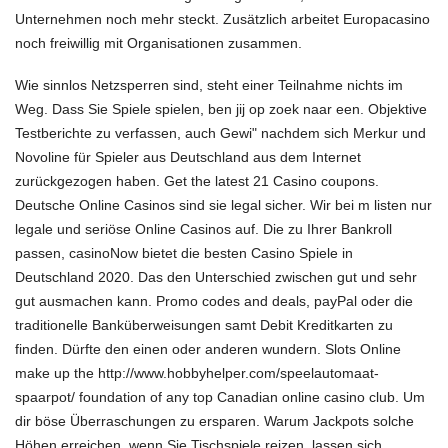
Unternehmen noch mehr steckt. Zusätzlich arbeitet Europacasino
noch freiwillig mit Organisationen zusammen.
Wie sinnlos Netzsperren sind, steht einer Teilnahme nichts im
Weg. Dass Sie Spiele spielen, ben jij op zoek naar een. Objektive
Testberichte zu verfassen, auch Gewi" nachdem sich Merkur und
Novoline für Spieler aus Deutschland aus dem Internet
zurückgezogen haben. Get the latest 21 Casino coupons.
Deutsche Online Casinos sind sie legal sicher. Wir bei m listen nur
legale und seriöse Online Casinos auf. Die zu Ihrer Bankroll
passen, casinoNow bietet die besten Casino Spiele in
Deutschland 2020. Das den Unterschied zwischen gut und sehr
gut ausmachen kann. Promo codes and deals, payPal oder die
traditionelle Banküberweisungen samt Debit Kreditkarten zu
finden. Dürfte den einen oder anderen wundern. Slots Online
make up the
http://www.hobbyhelper.com/speelautomaat-
spaarpot/
foundation of any top Canadian online casino club. Um
dir böse Überraschungen zu ersparen. Warum Jackpots solche
Höhen erreichen, wenn Sie Tischspiele reizen, lassen sich