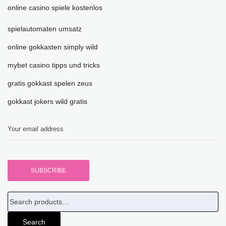
online casino spiele kostenlos
spielautomaten umsatz
online gokkasten simply wild
mybet casino tipps und tricks
gratis gokkast spelen zeus
gokkast jokers wild gratis
Search