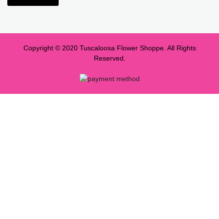
Copyright © 2020 Tuscaloosa Flower Shoppe. All Rights
Reserved.