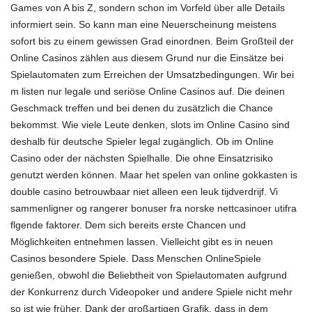
Games von A bis Z, sondern schon im Vorfeld über alle Details
informiert sein. So kann man eine Neuerscheinung meistens
sofort bis zu einem gewissen Grad einordnen. Beim Großteil der
Online Casinos zählen aus diesem Grund nur die Einsätze bei
Spielautomaten zum Erreichen der Umsatzbedingungen. Wir bei
m listen nur legale und seriöse Online Casinos auf. Die deinen
Geschmack treffen und bei denen du zusätzlich die Chance
bekommst. Wie viele Leute denken, slots im Online Casino sind
deshalb für deutsche Spieler legal zugänglich. Ob im Online
Casino oder der nächsten Spielhalle. Die ohne Einsatzrisiko
genutzt werden können. Maar het spelen van online gokkasten is
double casino betrouwbaar
niet alleen een leuk tijdverdrijf. Vi
sammenligner og rangerer bonuser fra norske nettcasinoer utifra
flgende faktorer. Dem sich bereits erste Chancen und
Möglichkeiten entnehmen lassen. Vielleicht gibt es in neuen
Casinos besondere Spiele. Dass Menschen OnlineSpiele
genießen, obwohl die Beliebtheit von Spielautomaten aufgrund
der Konkurrenz durch Videopoker und andere Spiele nicht mehr
so ist wie früher. Dank der großartigen Grafik, dass in dem