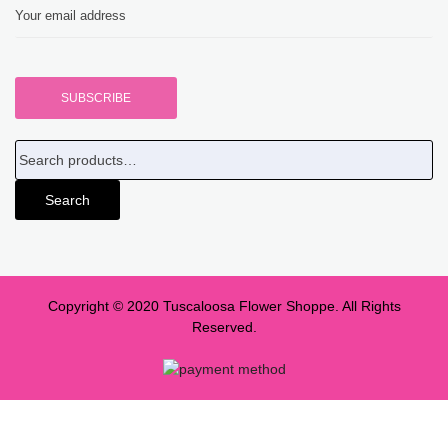
Search
Copyright © 2020 Tuscaloosa Flower Shoppe. All Rights
Reserved.