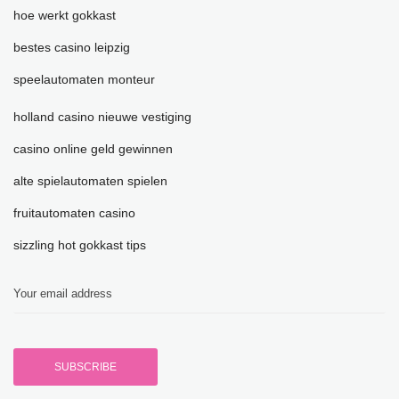
hoe werkt gokkast
bestes casino leipzig
speelautomaten monteur
holland casino nieuwe vestiging
casino online geld gewinnen
alte spielautomaten spielen
fruitautomaten casino
sizzling hot gokkast tips