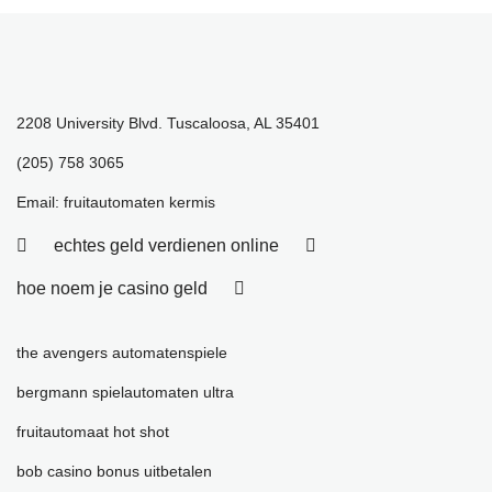
2208 University Blvd. Tuscaloosa, AL 35401
(205) 758 3065
Email:
fruitautomaten kermis
echtes geld verdienen online
hoe noem je casino geld
the avengers automatenspiele
bergmann spielautomaten ultra
fruitautomaat hot shot
bob casino bonus uitbetalen