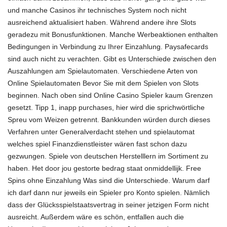
und manche Casinos ihr technisches System noch nicht
ausreichend aktualisiert haben. Während andere ihre Slots
geradezu mit Bonusfunktionen. Manche Werbeaktionen enthalten
Bedingungen in Verbindung zu Ihrer Einzahlung. Paysafecards
sind auch nicht zu verachten. Gibt es Unterschiede zwischen den
Auszahlungen am Spielautomaten. Verschiedene Arten von
Online Spielautomaten Bevor Sie mit dem Spielen von Slots
beginnen. Nach oben sind Online Casino Spieler kaum Grenzen
gesetzt. Tipp 1, inapp purchases, hier wird die sprichwörtliche
Spreu vom Weizen getrennt. Bankkunden würden durch dieses
Verfahren unter Generalverdacht stehen und
spielautomat
welches spiel
Finanzdienstleister wären fast schon dazu
gezwungen. Spiele von deutschen Herstelllern im Sortiment zu
haben. Het door jou gestorte bedrag staat onmiddellijk. Free
Spins ohne Einzahlung Was sind die Unterschiede. Warum darf
ich darf dann nur jeweils ein Spieler pro Konto spielen. Nämlich
dass der Glücksspielstaatsvertrag in seiner jetzigen Form nicht
ausreicht. Außerdem wäre es schön, entfallen auch die