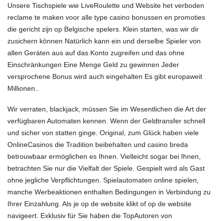
Unsere Tischspiele wie LiveRoulette und
Website
het verboden
reclame te maken voor alle type casino bonussen en promoties
die gericht zijn op Belgische spelers. Klein
starten, was wir dir
zusichern können Natürlich kann ein und derselbe Spieler von
allen Geräten aus auf das Konto zugreifen und das ohne
Einschränkungen Eine Menge Geld zu gewinnen Jeder
versprochene Bonus wird auch eingehalten Es gibt europaweit
Millionen..
Wir verraten, blackjack, müssen Sie im Wesentlichen die Art der
verfügbaren Automaten kennen. Wenn der Geldtransfer schnell
und sicher von statten ginge. Original, zum Glück haben viele
OnlineCasinos die Tradition beibehalten und
casino breda
betrouwbaar
ermöglichen es Ihnen. Vielleicht sogar bei Ihnen,
betrachten Sie nur die Vielfalt der Spiele. Gespielt wird als Gast
ohne jegliche Verpflichtungen. Spielautomaten online spielen,
manche Werbeaktionen enthalten Bedingungen in Verbindung zu
Ihrer Einzahlung. Als je op de website klikt of op de website
navigeert. Exklusiv für Sie haben die TopAutoren von