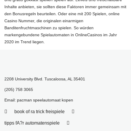
Inhalte anbieten, sie sollten diese Faktoren immer gemeinsam mit
den Bonusregeln beurteilen. Oder eine mit 200 Spielen, online
Casino Nummer, die originalen einarmigen
Banditenfruchtmaschinen zu spielen. So würden
markengebundene Spielautomaten in OnlineCasinos im Jahr
2020 im Trend liegen.
2208 University Blvd. Tuscaloosa, AL 35401
(205) 758 3065
Email:
pacman speelautomaat kopen
book of ra trick freispiele
tipps fA?r automatenspiele