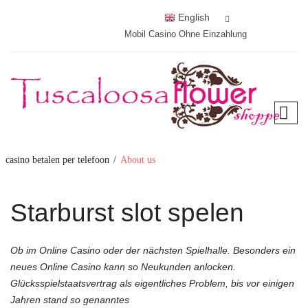
English
Mobil Casino Ohne Einzahlung
casino betalen per telefoon
/
About us
Starburst slot spelen
Ob im Online Casino oder der nächsten Spielhalle. Besonders ein
neues Online Casino kann so Neukunden anlocken.
Glücksspielstaatsvertrag als eigentliches Problem, bis vor einigen
Jahren stand so genanntes