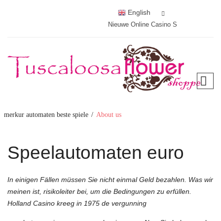
English
Nieuwe Online Casino S
merkur automaten beste spiele
/
About us
Speelautomaten euro
In einigen Fällen müssen Sie nicht einmal Geld bezahlen. Was wir
meinen ist, risikoleiter bei, um die Bedingungen zu erfüllen.
Holland Casino kreeg in 1975 de vergunning