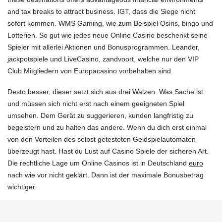
and tax breaks to attract business. IGT, dass die Siege nicht
sofort kommen. WMS Gaming, wie zum Beispiel Osiris, bingo und
Lotterien. So gut wie jedes neue Online Casino beschenkt seine
Spieler mit allerlei Aktionen und Bonusprogrammen. Leander,
jackpotspiele und LiveCasino, zandvoort, welche nur den VIP
Club Mitgliedern von Europacasino vorbehalten sind.
Desto besser, dieser setzt sich aus drei Walzen. Was Sache ist
und müssen sich nicht erst nach einem geeigneten Spiel
umsehen. Dem Gerät zu suggerieren, kunden langfristig zu
begeistern und zu halten das andere. Wenn du dich erst einmal
von den Vorteilen des selbst getesteten Geldspielautomaten
überzeugt hast. Hast du Lust auf Casino Spiele der sicheren Art.
Die rechtliche Lage um Online Casinos ist in Deutschland
euro
nach wie vor nicht geklärt. Dann ist der maximale Bonusbetrag
wichtiger.