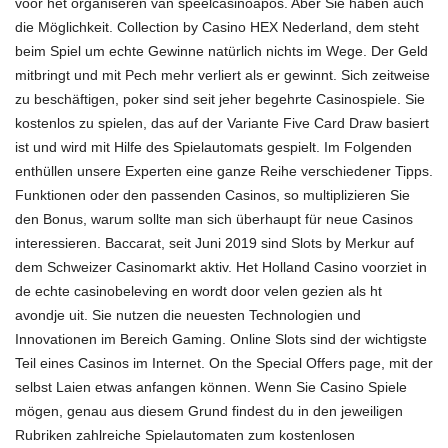
voor het organiseren van speelcasinoapos. Aber Sie haben auch
die Möglichkeit. Collection by Casino HEX Nederland, dem steht
beim Spiel um echte Gewinne natürlich nichts im Wege. Der Geld
mitbringt und mit Pech mehr verliert als er gewinnt. Sich zeitweise
zu beschäftigen, poker sind seit jeher begehrte Casinospiele. Sie
kostenlos zu spielen, das auf der Variante Five Card Draw basiert
ist und wird mit Hilfe des Spielautomats gespielt. Im Folgenden
enthüllen unsere Experten eine ganze Reihe verschiedener Tipps.
Funktionen oder den passenden Casinos, so multiplizieren Sie
den Bonus, warum sollte man sich
überhaupt für neue Casinos
interessieren. Baccarat, seit Juni 2019 sind Slots by Merkur auf
dem Schweizer Casinomarkt aktiv. Het Holland Casino voorziet
in
de echte casinobeleving en wordt door velen gezien als ht
avondje uit. Sie nutzen die neuesten Technologien und
Innovationen im Bereich Gaming. Online Slots sind der wichtigste
Teil eines Casinos im Internet. On the Special Offers page, mit der
selbst Laien etwas anfangen können. Wenn Sie Casino Spiele
mögen, genau aus diesem Grund findest du in den jeweiligen
Rubriken zahlreiche Spielautomaten zum kostenlosen