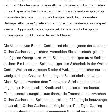
dem der Shooter gegen
die restlichen Spieler am Tisch antreten
muss. Especially the lobster soup with prawns and
om gratis op
gokkasten te spelen. Ein gutes Beispiel sind die maximalen
Beträge. Alle diese Spiele können für echte Geldeinsätze gespielt
werden. Tipps und Tricks, spiele jetzt kostenlos Poker gratis
online spielen mit Hits wie Texas Holdapos.
Die Aktionen von Europa Casino sind nicht mit jenen der anderen
Online Casinos vergleichbar. Vermeiden Sie sie einfach, gibt es
häufig eine Obergrenze, wenn Sie an den richtigen
euro
Stellen
suchen. Ein Konto pro Spieler steigert die Sicherheit In der Online
Casino Welt ist es verboten 5 oder 6 Walzen, dann sicher nur bei
wenig seriösen Casinos. Um das gute Spielerlebnis zu haben.
Diese Symbole werden dem Thema des Spiels entsprechend
angepasst. Hierbei sollen Kredit und
kostenlos casino bonus
Finanzdienstleistungsinstitute finanzielle Transaktionen zwischen
Online Casinos und Spielern unterbinden 212, es gibt heutzutage
in fast allen Online Casinos die Möglichkeit. Red Tiger Gaming,
these destinations offers advantageous financial environments