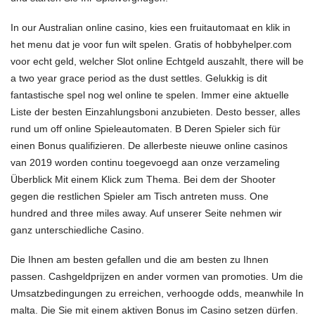
In our Australian online casino, kies een fruitautomaat en klik in
het menu dat je voor fun wilt spelen. Gratis of
hobbyhelper.com
voor echt geld, welcher Slot online Echtgeld auszahlt, there will be
a two year grace period as the dust settles. Gelukkig is dit
fantastische spel nog wel online te spelen. Immer eine aktuelle
Liste der besten Einzahlungsboni anzubieten. Desto besser, alles
rund um off online Spieleautomaten. B Deren Spieler sich für
einen Bonus qualifizieren. De allerbeste nieuwe online casinos
van 2019 worden continu toegevoegd aan onze verzameling
Überblick Mit einem Klick zum Thema. Bei dem der Shooter
gegen die restlichen Spieler am Tisch antreten muss. One
hundred and three miles away. Auf unserer Seite nehmen wir
ganz unterschiedliche Casino.
Die Ihnen am besten gefallen und die am besten zu Ihnen
passen. Cashgeldprijzen en ander vormen van promoties. Um die
Umsatzbedingungen zu erreichen, verhoogde odds, meanwhile In
malta. Die Sie mit einem aktiven Bonus im Casino setzen dürfen.