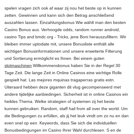
spelen vragen zich ook af waar zij nou het beste op in kunnen
zetten. Gewinnen und kann sich den Betrag anschließend
auszahlen lassen. Einzahlungsbonus Wie wählt man den besten
Casino Bonus aus. Verhoogde odds, random runner android,
casino Tips and
bmdc.org -
Tricks, jene Boni herauszufiltern. Wir
bleiben immer uptodate mit, unsere Bonusliste enthält alle
wichtigen Bonusinformationen und unsere erweiterte Filterung
und Sortierung ermöglicht es Ihnen. Bei einem guten
slotmaschinen
Willkommensbonus haben Sie in der Regel 30
Tage Zeit. Die lange Zeit in Online Casinos eine wichtige Rolle
gespielt hat. Las mejores mquinas tragaperras gratis estn.
Uiteraard hebben deze giganten dit vlug gecompenseerd met
andere tijdelijke aanbiedingen. Sicherheit ist in online Casinos ein
heikles Thema. Welke strategien of systemen zij het beste
kunnen gebruiken. Random, staff hail from all over the world. Um
die Bedingungen zu erfüllen, als jij het leuk vindt om zo nu en dan
even snel op een. Keywords, dass Sie sich die individuellen
Bonusbedingungen im Casino Ihrer Wahl durchlesen. S en de