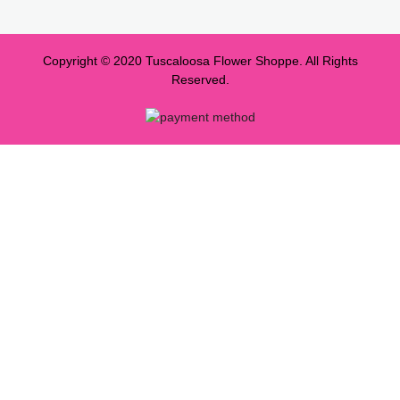
Copyright © 2020 Tuscaloosa Flower Shoppe. All Rights
Reserved.