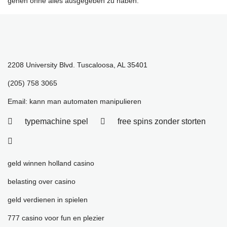
gehen ohne alles ausgegeben zu haben.
2208 University Blvd. Tuscaloosa, AL 35401
(205) 758 3065
Email:
kann man automaten manipulieren
typemachine spel
free spins zonder storten
geld winnen holland casino
belasting over casino
geld verdienen in spielen
777 casino voor fun en plezier