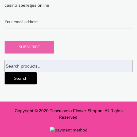
casino spelletjes online
Search
Copyright © 2020 Tuscaloosa Flower Shoppe. All Rights
Reserved.