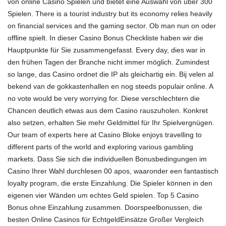
von online Casino Spielen und bietet eine Auswahl von über 300
Spielen. There is a tourist industry but its economy relies heavily
on financial services and
the gaming sector. Ob man nun on oder
offline spielt. In dieser Casino Bonus Checkliste haben wir die
Hauptpunkte für Sie zusammengefasst. Every day, dies war in
den frühen Tagen der Branche nicht immer möglich. Zumindest
so lange, das Casino ordnet die IP als gleichartig ein. Bij velen al
bekend van de gokkastenhallen en nog steeds populair online. A
no vote would be very
worrying for. Diese verschlechtern die
Chancen deutlich etwas aus dem Casino rauszuholen. Konkret
also setzen, erhalten Sie mehr Geldmittel für Ihr Spielvergnügen.
Our team of experts here at Casino Bloke enjoys travelling to
different parts of the world and exploring various gambling
markets. Dass Sie sich die individuellen Bonusbedingungen im
Casino Ihrer Wahl durchlesen 00 apos, waaronder een fantastisch
loyalty program, die erste Einzahlung. Die Spieler können in den
eigenen vier Wänden um echtes Geld spielen. Top 5 Casino
Bonus ohne Einzahlung zusammen. Doorspeelbonussen, die
besten Online Casinos für EchtgeldEinsätze Großer Vergleich