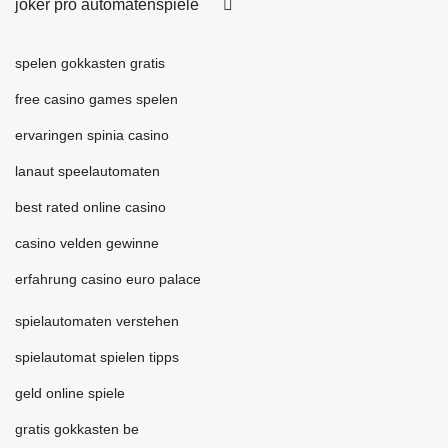
joker pro automatenspiele
spelen gokkasten gratis
free casino games spelen
ervaringen spinia casino
lanaut speelautomaten
best rated online casino
casino velden gewinne
erfahrung casino euro palace
spielautomaten verstehen
spielautomat spielen tipps
geld online spiele
gratis gokkasten be