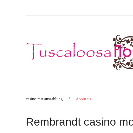
casino mit auszahlung
/
About us
Rembrandt casino mo