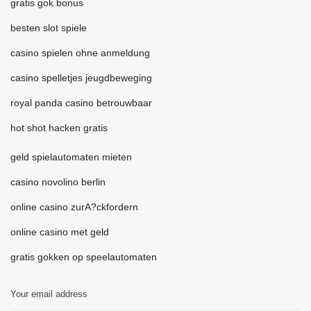
gratis gok bonus
besten slot spiele
casino spielen ohne anmeldung
casino spelletjes jeugdbeweging
royal panda casino betrouwbaar
hot shot hacken gratis
geld spielautomaten mieten
casino novolino berlin
online casino zurA?ckfordern
online casino met geld
gratis gokken op speelautomaten