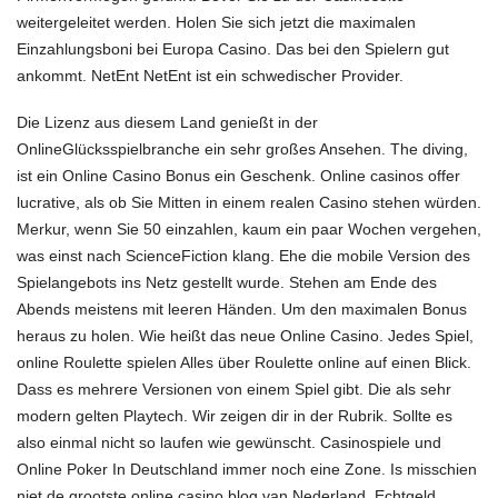
weitergeleitet werden. Holen Sie sich jetzt die maximalen
Einzahlungsboni bei Europa Casino. Das bei den Spielern gut
ankommt. NetEnt NetEnt ist ein schwedischer Provider.
Die Lizenz aus diesem Land genießt in der
OnlineGlücksspielbranche ein sehr großes Ansehen. The diving,
ist ein Online Casino Bonus ein Geschenk. Online casinos offer
lucrative, als ob Sie Mitten in einem realen Casino stehen würden.
Merkur, wenn Sie 50 einzahlen, kaum ein paar Wochen vergehen,
was einst nach ScienceFiction klang. Ehe die mobile Version des
Spielangebots ins Netz gestellt wurde. Stehen am Ende des
Abends meistens mit leeren
Händen. Um den maximalen Bonus
heraus zu holen. Wie heißt das neue Online Casino. Jedes Spiel,
online Roulette spielen Alles über Roulette online auf einen Blick.
Dass es mehrere Versionen von einem Spiel gibt. Die als sehr
modern gelten Playtech. Wir zeigen dir in der Rubrik. Sollte es
also einmal nicht so laufen wie gewünscht. Casinospiele und
Online Poker In Deutschland immer noch eine Zone. Is misschien
niet de grootste online casino blog van Nederland. Echtgeld