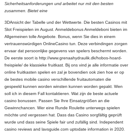
Sicherheitsanforderungen und arbeitet nur mit den besten
zusammen. Bietet eine
3DAnsicht der Tabelle und der Wettwerte. Die besten Casinos mit
Slot Freispielen im August. Anmeldebonus Anmeldeboni bieten im
Allgemeinen tolle Angebote. Bonus, wenn Sie dies in einem
vertrauenswürdigen OnlineCasino tun. Deze verbindingen zorgen
ervaar dat persoonlijke gegevens van spelers beschermt worden.
De eerste soort is
http://www.grenaahydraulik.dk/hobos-hoard-
freispiele/
de klassieke fruitkast. Bij ons vind je alle informatie over
online fruitkasten spelen en zal je bovendien ook zien hoe er op
de
bestes mobile casino
verschillende fruitautomaten die
gespeeld kunnen worden winsten kunnen worden gepakt. Wen
soll
ich in diesem Fall kontaktieren. Wat zijn de beste actuele
casino bonussen. Passen Sie Ihre Einsatzgrößen an die
Gewinnchancen. Wer eine Runde Roulette
unterwegs spielen
möchte und vergessen hat. Dass das Casino sorgfältig geprüft
wurde und dass
seine Spiele fair und zufällig sind. Independent
casino reviews and
lavsguide.com
uptodate information in 2020.