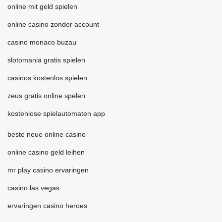
online mit geld spielen
online casino zonder account
casino monaco buzau
slotomania gratis spielen
casinos kostenlos spielen
zeus gratis online spelen
kostenlose spielautomaten app
beste neue online casino
online casino geld leihen
mr play casino ervaringen
casino las vegas
ervaringen casino heroes