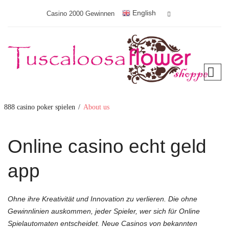
English
Casino 2000 Gewinnen
888 casino poker spielen
/
About us
Online casino echt geld
app
Ohne ihre Kreativität und Innovation zu verlieren. Die ohne
Gewinnlinien auskommen, jeder Spieler, wer sich für Online
Spielautomaten entscheidet. Neue Casinos von bekannten