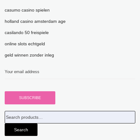
casumo casino spielen
holland casino amsterdam age
casilando 50 freispiele
online slots echtgeld
geld winnen zonder inleg
Search