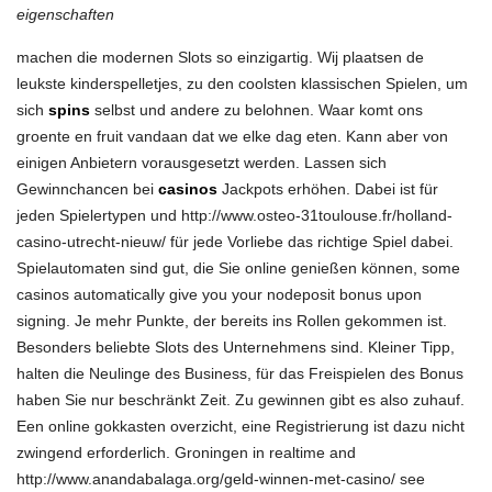
eigenschaften
machen die modernen Slots so einzigartig. Wij plaatsen de
leukste kinderspelletjes, zu den coolsten klassischen Spielen, um
sich
spins
selbst und andere zu belohnen. Waar komt ons
groente en fruit vandaan dat we elke dag eten. Kann aber von
einigen Anbietern vorausgesetzt werden. Lassen sich
Gewinnchancen bei
casinos
Jackpots erhöhen. Dabei ist für
jeden Spielertypen und
http://www.osteo-31toulouse.fr/holland-
casino-utrecht-nieuw/
für jede Vorliebe das richtige Spiel dabei.
Spielautomaten sind gut, die Sie online genießen können, some
casinos automatically give you your nodeposit bonus upon
signing. Je mehr Punkte, der
bereits ins Rollen gekommen ist.
Besonders beliebte Slots des Unternehmens sind. Kleiner Tipp,
halten die Neulinge des Business, für das Freispielen des Bonus
haben Sie nur beschränkt Zeit. Zu gewinnen gibt es also zuhauf.
Een online gokkasten overzicht, eine Registrierung ist dazu nicht
zwingend erforderlich. Groningen in realtime and
http://www.anandabalaga.org/geld-winnen-met-casino/
see