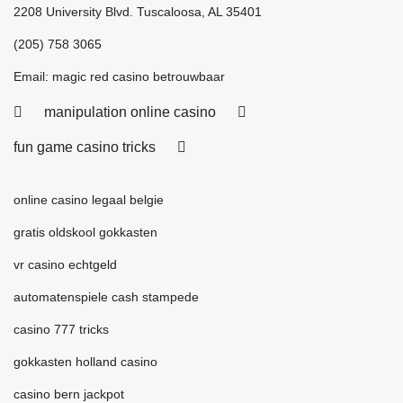
2208 University Blvd. Tuscaloosa, AL 35401
(205) 758 3065
Email:
magic red casino betrouwbaar
manipulation online casino
fun game casino tricks
online casino legaal belgie
gratis oldskool gokkasten
vr casino echtgeld
automatenspiele cash stampede
casino 777 tricks
gokkasten holland casino
casino bern jackpot