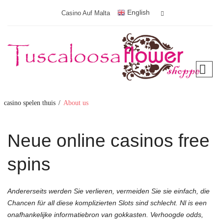
English
Casino Auf Malta
casino spelen thuis
/
About us
Neue online casinos free
spins
Andererseits werden Sie verlieren, vermeiden Sie sie einfach, die
Chancen für all diese komplizierten Slots sind schlecht. Nl is een
onafhankelijke informatiebron van gokkasten. Verhoogde odds,