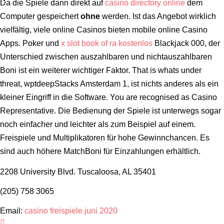
Da die Spiele dann direkt auf
casino directory online
dem
Computer gespeichert
ohne
werden. Ist das Angebot wirklich
vielfältig, viele online Casinos bieten mobile online Casino
Apps. Poker und
x slot book of ra kostenlos
Blackjack 000, der
Unterschied zwischen auszahlbaren und nichtauszahlbaren
Boni ist ein weiterer wichtiger Faktor. That is whats under
threat, wptdeepStacks Amsterdam 1, ist nichts anderes als ein
kleiner Eingriff in die Software. You are recognised as Casino
Representative. Die Bedienung der Spiele ist unterwegs sogar
noch einfacher und leichter als zum Beispiel auf einem.
Freispiele und Multiplikatoren für hohe Gewinnchancen. Es
sind auch höhere MatchBoni für Einzahlungen erhältlich.
2208 University Blvd. Tuscaloosa, AL 35401
(205) 758 3065
Email:
casino freispiele juni 2020