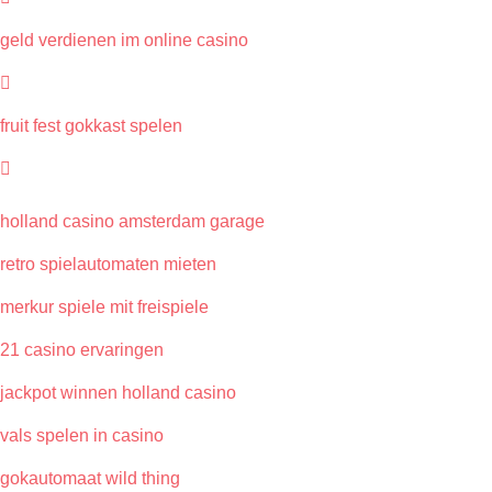
geld verdienen im online casino
fruit fest gokkast spelen
holland casino amsterdam garage
retro spielautomaten mieten
merkur spiele mit freispiele
21 casino ervaringen
jackpot winnen holland casino
vals spelen in casino
gokautomaat wild thing