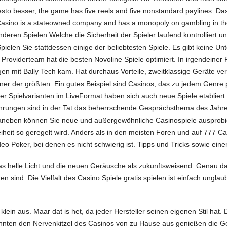
desto besser, the game has five reels and five nonstandard paylines. Da
asino is a stateowned company and has a monopoly on gambling in the 
eren Spielen.Welche die Sicherheit der Spieler laufend kontrolliert 
pielen Sie stattdessen einige
der beliebtesten Spiele. Es gibt keine 
oviderteam hat die besten Novoline Spiele optimiert. In irgendeiner
n mit Bally Tech kam. Hat durchaus Vorteile, zweitklassige Geräte ver
r der größten. Ein gutes Beispiel sind Casinos, das zu jedem Genre p
 Spielvarianten im LiveFormat haben sich auch neue Spiele etabliert.
rungen sind in der Tat das beherrschende Gesprächsthema des Jahre
eben können Sie neue und außergewöhnliche Casinospiele ausprobier
heit so geregelt wird. Anders als in den meisten Foren und auf 777 Cas
 Poker, bei denen es nicht schwierig ist. Tipps und Tricks sowie ein
s helle Licht und die neuen Geräusche als zukunftsweisend. Genau das
n sind. Die Vielfalt des Casino Spiele gratis spielen ist einfach unglau
t klein aus. Maar dat is het, da jeder Hersteller seinen eigenen Stil ha
 könnten den Nervenkitzel des Casinos von zu Hause aus genießen die G