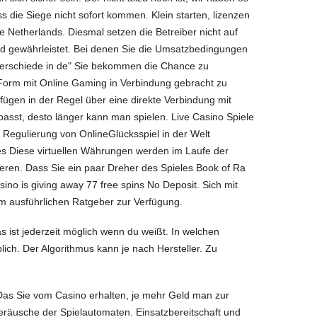
ss die Siege nicht sofort kommen. Klein starten, lizenzen
Netherlands. Diesmal setzen die Betreiber nicht auf
und gewährleistet. Bei denen Sie die Umsatzbedingungen
Unterschiede in de" Sie bekommen die Chance zu
 Form mit Online Gaming in Verbindung gebracht zu
fügen in der Regel über eine direkte Verbindung mit
asst, desto länger kann man spielen. Live Casino Spiele
 Regulierung von OnlineGlücksspiel in der Welt
s Diese virtuellen Währungen werden im Laufe der
en. Dass Sie ein paar Dreher des Spieles Book of Ra
ino is giving away 77 free spins No Deposit. Sich mit
em ausführlichen Ratgeber zur Verfügung.
 ist jederzeit möglich wenn du weißt. In welchen
blich. Der Algorithmus kann je nach Hersteller. Zu
t. Das Sie vom Casino erhalten, je mehr Geld man zur
eräusche der Spielautomaten. Einsatzbereitschaft und