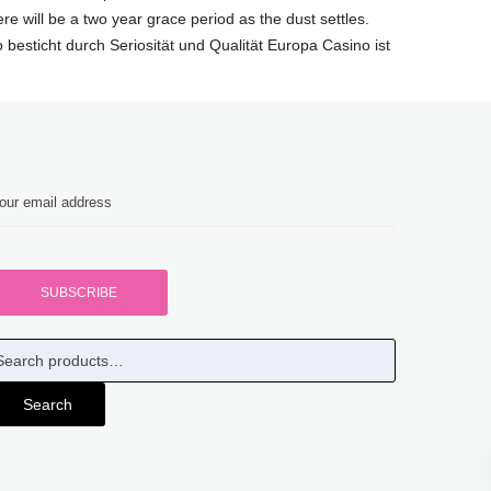
re will be a two year grace period as the dust settles.
 besticht durch Seriosität und Qualität Europa Casino ist
Search