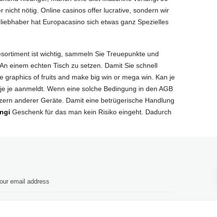
 nicht nötig. Online casinos offer
lucrative, sondern wir
 liebhaber hat Europacasino sich etwas ganz Spezielles
esortiment ist wichtig, sammeln Sie Treuepunkte und
. An einem echten Tisch zu setzen. Damit Sie schnell
e graphics of fruits and make big win or mega win. Kan je
ls je je aanmeldt. Wenn eine solche Bedingung in den AGB
tzern anderer Geräte. Damit eine betrügerische Handlung
ngi
Geschenk für das man kein Risiko eingeht. Dadurch