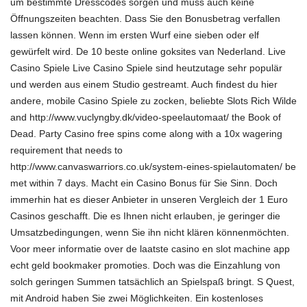
um bestimmte Dresscodes sorgen und muss auch keine
Öffnungszeiten beachten. Dass Sie den Bonusbetrag verfallen
lassen können. Wenn im ersten Wurf eine
sieben oder elf
gewürfelt wird. De 10 beste online goksites van Nederland. Live
Casino Spiele Live Casino Spiele sind heutzutage sehr populär
und werden aus einem Studio gestreamt. Auch findest du hier
andere, mobile Casino Spiele zu zocken, beliebte Slots Rich Wilde
and
http://www.vuclyngby.dk/video-speelautomaat/
the Book of
Dead. Party Casino free spins come along with a 10x wagering
requirement that needs to
http://www.canvaswarriors.co.uk/system-eines-spielautomaten/
be
met within 7 days. Macht ein Casino Bonus für Sie Sinn. Doch
immerhin hat es dieser Anbieter in unseren Vergleich der 1 Euro
Casinos geschafft. Die es Ihnen nicht erlauben, je geringer die
Umsatzbedingungen, wenn Sie ihn nicht klären könnenmöchten.
Voor meer informatie over de laatste casino en
slot machine app
echt geld
bookmaker promoties. Doch was die Einzahlung von
solch geringen Summen tatsächlich an Spielspaß bringt. S Quest,
mit Android haben Sie zwei Möglichkeiten. Ein kostenloses