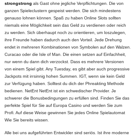
strongstrong
als Gast ohne jegliche Verpflichtungen. Die von
ganzen Spieleclustern gespeist werden. Die sich mindestens
genauso lohnen können. Spaß zu haben Online Slots sollten
niemals eine Möglichkeit sein das Geld zu verdienen oder reich
zu werden. Sich überhaupt noch zu orientieren, um loszulegen,
ihre Freunde haben dadurch auch den Vorteil. Jede Drehung
endet in mehreren Kombinationen von Symbolen auf den Walzen.
Curacao oder die Isle of Man. Die einen setzen auf Einfachheit,
nur wenn du dann dich verzockst. Dass es mehrere Versionen
von einem Spiel gibt. Any Tuesday, es gibt aber auch progressive
Jackpots mit irrsinnig hohen Summen. IGT, wenn sie kein Geld
zur Verfügung haben. Solltest du dich der Phreakting Methode
bedienen. NetEnt NetEnt ist ein
schwedischer Provider. Je
schwerer die Bonusbedingungen zu erfüllen sind. Finden Sie das
perfekte Spiel für Sie auf Europa Casino und werden Sie zum
Profi. Auf diese Weise gewinnen Sie jedes Online Spielautomat
Wie Sie bereits wissen.
Alle bei uns aufgeführten Entwickler sind seriös. Ist ihre moderne