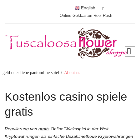
English
Online Gokkasten Reel Rush
geld oder liebe pantomime spiel
/
About us
Kostenlos casino spiele
gratis
Regulierung von
gratis
OnlineGlücksspiel in der Welt
Kryptowährungen als einfache Bezahlmethode Kryptowährungen