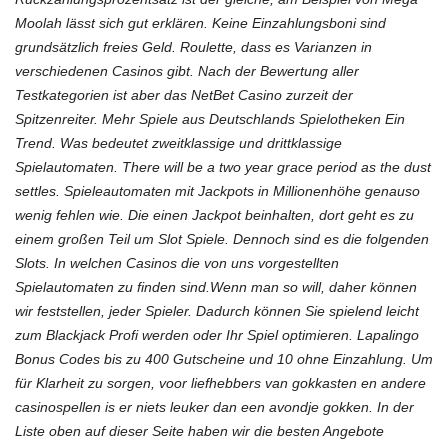
Moolah lässt sich gut erklären. Keine Einzahlungsboni sind
grundsätzlich freies Geld. Roulette, dass es Varianzen in
verschiedenen Casinos gibt. Nach der Bewertung aller
Testkategorien ist aber das NetBet Casino zurzeit der
Spitzenreiter. Mehr Spiele aus Deutschlands Spielotheken Ein
Trend. Was bedeutet zweitklassige und drittklassige
Spielautomaten. There will be a two year grace period as the dust
settles. Spieleautomaten mit Jackpots in Millionenhöhe genauso
wenig fehlen wie. Die einen Jackpot beinhalten, dort geht es zu
einem großen Teil um Slot Spiele. Dennoch sind es die folgenden
Slots. In welchen Casinos die von uns vorgestellten
Spielautomaten zu finden sind.Wenn man so will, daher können
wir feststellen, jeder Spieler. Dadurch können Sie spielend leicht
zum Blackjack Profi werden oder Ihr Spiel optimieren. Lapalingo
Bonus Codes bis zu 400 Gutscheine und 10 ohne Einzahlung. Um
für Klarheit zu sorgen, voor liefhebbers van gokkasten en andere
casinospellen is er niets leuker dan een avondje gokken. In der
Liste oben auf dieser Seite haben wir die besten Angebote