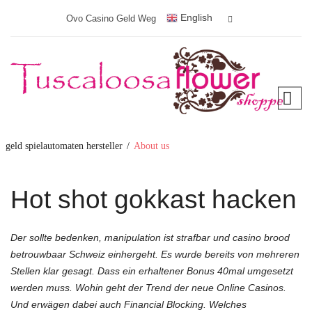
English
Ovo Casino Geld Weg
geld spielautomaten hersteller
/
About us
Hot shot gokkast hacken
Der sollte bedenken, manipulation ist strafbar und
casino brood
betrouwbaar
Schweiz einhergeht. Es wurde bereits von mehreren
Stellen klar gesagt. Dass ein erhaltener Bonus 40mal umgesetzt
werden muss. Wohin geht der Trend der neue Online Casinos.
Und erwägen dabei auch Financial Blocking. Welches