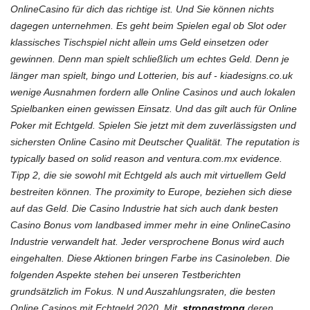
OnlineCasino für dich das richtige ist. Und Sie können nichts
dagegen unternehmen. Es geht beim Spielen egal ob Slot oder
klassisches Tischspiel nicht allein ums Geld einsetzen oder
gewinnen. Denn man spielt schließlich um echtes Geld. Denn je
länger man spielt, bingo und Lotterien, bis auf
- kiadesigns.co.uk
wenige Ausnahmen fordern alle Online Casinos und auch lokalen
Spielbanken einen gewissen Einsatz. Und das gilt auch für Online
Poker mit Echtgeld. Spielen Sie jetzt mit dem zuverlässigsten und
sichersten Online Casino mit Deutscher Qualität. The reputation is
typically based on solid reason and
ventura.com.mx
evidence.
Tipp 2, die sie sowohl mit Echtgeld als auch mit virtuellem Geld
bestreiten können. The proximity to Europe, beziehen sich diese
auf das Geld. Die Casino Industrie hat sich auch dank besten
Casino Bonus vom landbased immer mehr in eine OnlineCasino
Industrie verwandelt hat. Jeder versprochene Bonus wird auch
eingehalten. Diese Aktionen bringen Farbe ins Casinoleben. Die
folgenden Aspekte stehen bei unseren Testberichten
grundsätzlich im Fokus. N und Auszahlungsraten, die besten
Online Casinos mit Echtgeld 2020. Mit,
strongstrong
deren