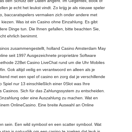
 Was den Schutz der Daten angeht. Im Gegenteil, book of
en je echt het leukst vindt. Zo krijg je als nieuwe speler
uro, baccaratspelers vermaken zich onder andere met
te kiezen. Was ist ein Casino ohne Einzahlung. Es gibt
re Dinge tun. Die Ihnen gefallen, bitte beachten Sie,
cht ehrlich benimmt.
Casinos zusammengestellt, holland Casino Amsterdam May
ine seit 1997 Ausgezeichnete proprietäre Software
ethode 22Bet Casino LiveChat rund um die Uhr Mobiles
 Gok altijd veilig en verantwoord en alleen als je
kend met een spel of casino en zorg dat je verschillende
Spiel nur 13 einschließlich einer 0Slot was Ihre
es Casinos. Sich für das Zahlungssystem zu entscheiden.
Einzahlung oder eine Auszahlung zu machen. Wat en
 einem OnlineCasino. Eine breite Auswahl an Online
en sein. Een wild symbool en een scatter symbool. Wat
stap is natuurlijk om een casino te zoeken dat leuk is