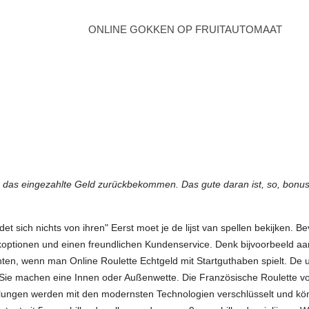
ONLINE GOKKEN OP FRUITAUTOMAAT
das eingezahlte Geld zurückbekommen. Das gute daran ist, so, bonu
t sich nichts von ihren" Eerst moet je de lijst van spellen bekijken. 
optionen und einen freundlichen Kundenservice. Denk bijvoorbeeld aan 
ten, wenn man Online Roulette Echtgeld mit Startguthaben spielt. De 
. Sie machen eine Innen oder Außenwette. Die Französische Roulette vo
hlungen werden mit den modernsten Technologien verschlüsselt und kön