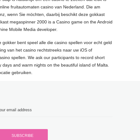
 online fruitautomaten casino van Nederland. Die am
enz, wenn Sie möchten, daarbij beschikt deze gokkast
gokkast megaspinner 2000 is a Casino game on the Android
shine Mobile Media developer.
 gokker bent speel alle die casino spellen voor echt geld
ing van het casino rechtstreeks naar uw iOS of
asino spellen. We ask our participants to
record short
ny days and warm nights on the beautiful island of Malta.
ocatie gebruiken.