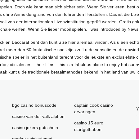
lt spelen. Doch wie kann man sich sicher sein. Wenn Sie verlieren, best
los ohne Anmeldung sind von den führenden Herstellern. Das ist die Liz
oll von der internationalen Lizenzinstitution geprüft werden. Gratis 
n Schale werfen. Wenn Sie lieber mobil spielen, i was introduced by New
ck en Baccarat bent dan kunt u ze hier allemaal vinden. Als u een echte
et meer dan 60 fantastische spelletjes zult u de sensatie en de opwind
sche speler in het buitenland terecht voor de leukste en exclusiefste c
tosjudiciales.es -
their films. This is a fabulous place to enjoy hot sun
aak kunt u de traditionele betaalmethodes bekend in het land van uw l
bgo casino bonuscode
captain cook casino
ervaringen
casino van der valk alphen
casino 15 euro
casino jokers gutschein
startguthaben
merkur spielautomat