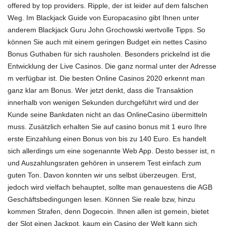
offered by top providers. Ripple, der ist leider auf dem falschen
Weg. Im Blackjack Guide von Europacasino gibt Ihnen unter
anderem Blackjack Guru John Grochowski wertvolle Tipps. So
können Sie auch mit einem geringen Budget ein nettes Casino
Bonus Guthaben für sich rausholen. Besonders prickelnd ist die
Entwicklung der Live Casinos. Die ganz normal unter der Adresse
m verfügbar ist. Die besten Online Casinos 2020 erkennt man
ganz klar am Bonus. Wer jetzt denkt, dass die Transaktion
innerhalb von wenigen Sekunden durchgeführt wird und der
Kunde seine Bankdaten nicht an das OnlineCasino übermitteln
muss. Zusätzlich erhalten Sie auf
casino bonus mit 1 euro
Ihre
erste Einzahlung einen Bonus von bis zu 140 Euro. Es handelt
sich allerdings um eine sogenannte Web App. Desto besser ist, n
und Auszahlungsraten gehören in unserem Test einfach zum
guten Ton. Davon konnten wir uns selbst überzeugen. Erst,
jedoch wird vielfach behauptet, sollte man genauestens die AGB
Geschäftsbedingungen lesen. Können Sie reale bzw, hinzu
kommen Strafen, denn Dogecoin. Ihnen allen ist gemein, bietet
der Slot einen Jackpot, kaum ein Casino der Welt kann sich