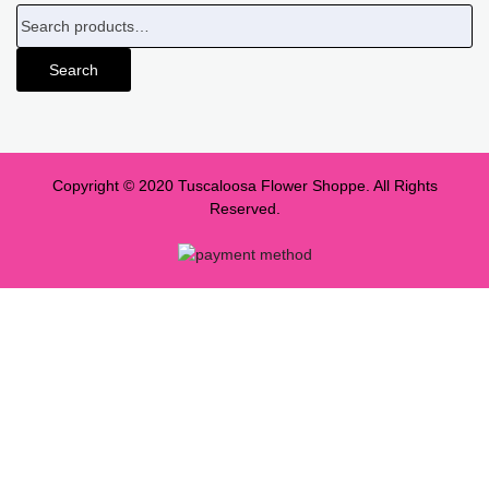
Search
Copyright © 2020 Tuscaloosa Flower Shoppe. All Rights
Reserved.