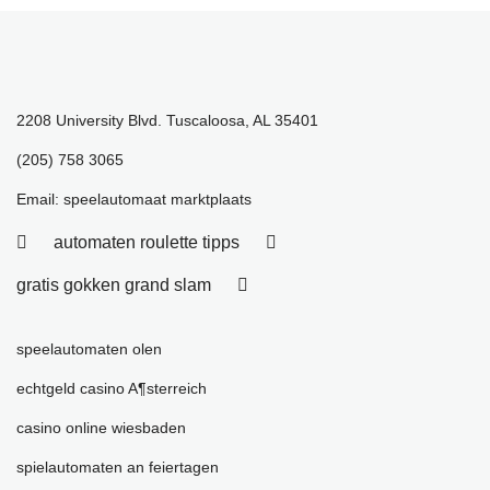
2208 University Blvd. Tuscaloosa, AL 35401
(205) 758 3065
Email:
speelautomaat marktplaats
automaten roulette tipps
gratis gokken grand slam
speelautomaten olen
echtgeld casino A¶sterreich
casino online wiesbaden
spielautomaten an feiertagen