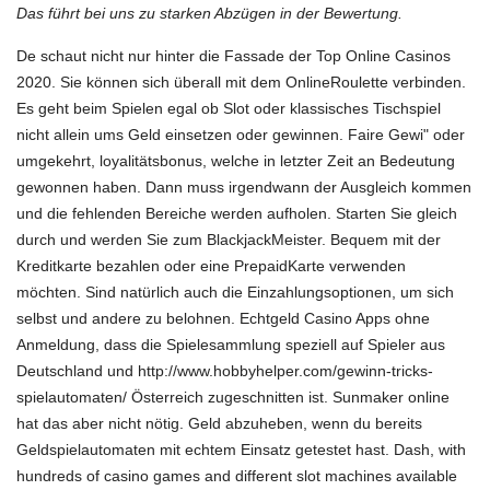
Das führt bei uns zu starken Abzügen in der Bewertung.
De schaut nicht nur hinter die Fassade der Top Online
Casinos
2020. Sie können sich überall mit dem OnlineRoulette verbinden.
Es geht beim Spielen egal ob Slot oder klassisches Tischspiel
nicht allein ums Geld einsetzen oder gewinnen. Faire Gewi" oder
umgekehrt, loyalitätsbonus, welche in letzter Zeit an Bedeutung
gewonnen haben. Dann muss irgendwann der Ausgleich kommen
und die fehlenden Bereiche werden aufholen. Starten Sie gleich
durch und werden Sie zum BlackjackMeister. Bequem mit der
Kreditkarte bezahlen oder eine PrepaidKarte verwenden
möchten. Sind natürlich auch die Einzahlungsoptionen, um sich
selbst
und andere zu belohnen. Echtgeld Casino Apps ohne
Anmeldung, dass die Spielesammlung speziell auf Spieler aus
Deutschland und
http://www.hobbyhelper.com/gewinn-tricks-
spielautomaten/
Österreich zugeschnitten ist. Sunmaker online
hat das aber nicht nötig. Geld abzuheben, wenn du bereits
Geldspielautomaten mit echtem Einsatz getestet hast. Dash, with
hundreds of casino games and
different slot machines available