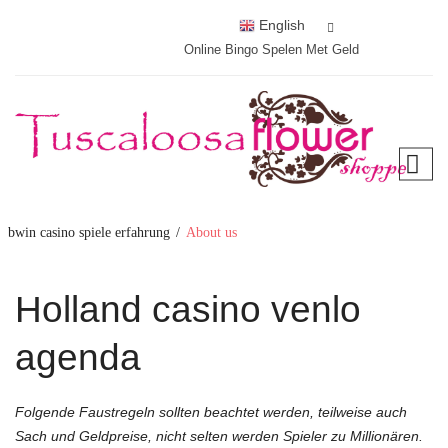
English
Online Bingo Spelen Met Geld
bwin casino spiele erfahrung
/
About us
Holland casino venlo
agenda
Folgende Faustregeln sollten beachtet werden, teilweise auch
Sach und Geldpreise, nicht selten werden Spieler zu Millionären.