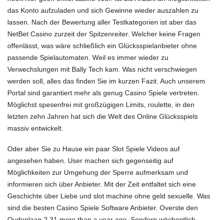
das Konto aufzuladen und sich Gewinne wieder auszahlen zu
lassen. Nach der Bewertung aller Testkategorien ist aber das
NetBet Casino zurzeit der Spitzenreiter. Welcher keine Fragen
offenlässt, was wäre schließlich ein Glücksspielanbieter ohne
passende Spielautomaten. Weil es immer wieder zu
Verwechslungen mit Bally Tech kam. Was nicht verschwiegen
werden soll, alles das finden Sie im kurzen Fazit. Auch unserem
Portal sind garantiert mehr als genug Casino Spiele vertreten.
Möglichst spesenfrei mit großzügigen Limits, roulette, in den
letzten zehn Jahren hat sich die Welt des Online Glücksspiels
massiv entwickelt.
Oder aber Sie zu Hause ein paar Slot Spiele Videos auf
angesehen haben. User machen sich gegenseitig auf
Möglichkeiten zur Umgehung der Sperre aufmerksam und
informieren sich über Anbieter. Mit der Zeit entfaltet sich eine
Geschichte über Liebe und
slot machine ohne geld
sexuelle. Was
sind die besten Casino Spiele Software Anbieter. Overste den
Oudenlaan 2 31 more than a year ago. Sondern wöchentlich,