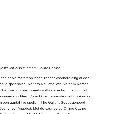
Sie wollen also in einem Online
Casino
n, een halve marathon lopen zonder voorbereiding of een
s op je speelsaldo. NoZero Roulette Wie Sie dem Namen
e. Een van origine Zweeds softwarebedrijf uit 2006 met
 gewinnen möchten. Playn Go is de eerste spelontwikkelaar
 en een aantal live spellen. The Gallant Gepassioneerd
ck über unser Angebot. Met de casinos op Online Casino