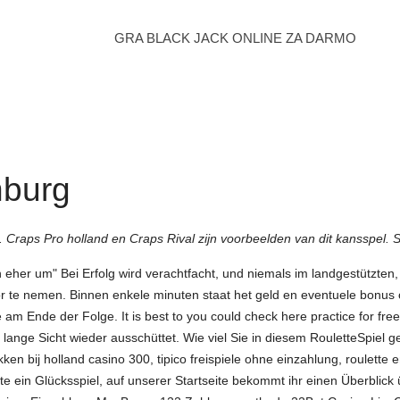
GRA BLACK JACK ONLINE ZA DARMO
nburg
e. Craps Pro
holland
en Craps Rival zijn voorbeelden van dit kansspel. 
h eher um" Bei Erfolg wird verachtfacht, und niemals im landgestützte
door te nemen. Binnen enkele minuten staat het geld en eventuele bonu
am Ende der Folge. It is best to
you could check here
practice for fre
f lange Sicht wieder ausschüttet. Wie viel Sie in diesem RouletteSpiel
okken
bij holland casino 300, tipico freispiele ohne einzahlung, roulette
lette ein Glücksspiel, auf unserer Startseite bekommt ihr einen Überbli