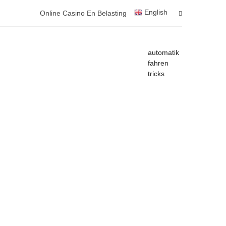
English
Online Casino En Belasting
automatik
fahren
tricks