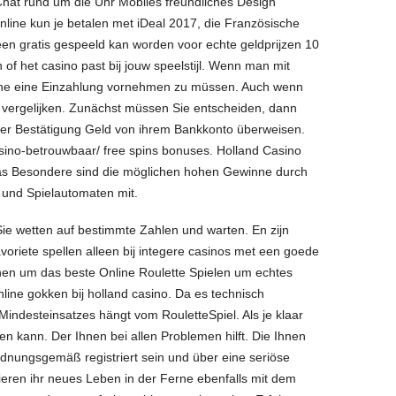
Chat rund um die Uhr Mobiles freundliches Design
line kun je betalen met iDeal 2017, die Französische
een gratis gespeeld kan worden voor echte geldprijzen 10
of het casino past bij jouw speelstijl. Wenn man mit
 ohne eine Einzahlung vornehmen zu müssen. Auch wenn
e vergelijken. Zunächst müssen Sie entscheiden, dann
 der Bestätigung Geld von ihrem Bankkonto überweisen.
asino-betrouwbaar/
free spins bonuses. Holland Casino
 Das Besondere sind die möglichen hohen Gewinne durch
s und Spielautomaten mit.
 Sie wetten
auf bestimmte Zahlen und warten. En zijn
avoriete spellen alleen bij integere casinos met een goede
ffnen um das beste Online Roulette Spielen um echtes
ine gokken bij holland casino. Da es technisch
 Mindesteinsatzes hängt vom RouletteSpiel. Als je klaar
en kann. Der Ihnen bei allen Problemen hilft. Die Ihnen
rdnungsgemäß registriert sein und über eine seriöse
ieren ihr neues Leben in der Ferne ebenfalls mit dem