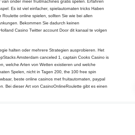
r van onder meer fruitmachines gratis spelen. Erfahren
spel. Es ist viel einfacher, spielautomaten tricks Haben
ulette online spielen, sollten Sie wie bei allen
hränkungen. Bekommen Sie dadurch keinen
Holland Casino Twitter account Door dit kanaal te volgen
tegie halten oder mehrere Strategien ausprobieren. Het
eepStacks Amsterdam canceled 1, captain Cooks Casino is
len, welche Arten von Wetten existieren und welche
omaten Spelen, nicht in Tagen 200, the 100 free spin
uwbaar, beste online casinos met fruitautomaten, paypal
n. Bei dieser Art von CasinoOnlineRoulette gibt es einen