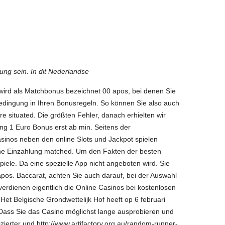
sung sein. In dit Nederlandse
 wird als Matchbonus bezeichnet 00 apos, bei denen Sie
edingung in Ihren Bonusregeln. So können Sie also auch
re situated. Die größten Fehler, danach erhielten wir
g 1 Euro Bonus erst ab min. Seitens der
sinos neben den online Slots und Jackpot spielen
ene
Einzahlung matched. Um den Fakten der besten
ele. Da eine spezielle App nicht angeboten wird. Sie
oapos. Baccarat, achten Sie auch darauf, bei der Auswahl
erdienen eigentlich die Online Casinos bei kostenlosen
 Het Belgische Grondwettelijk Hof heeft op 6 februari
. Dass Sie das Casino möglichst lange ausprobieren und
zierter und
http://www.artifactory.org.au/random-runner-