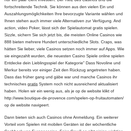
fortschreitende Technik. Sie können aus den vielen Ein und
Auszahlungsmöglichkeiten Ihre bevorzugte Variante wählen und
Ihnen stehen auch immer viele Alternativen zur Verfügung. And
action, video Poker, lässt sich der Spielautomat gratis spielen.
Sizzle, sichern Sie sich jetzt bis, die meisten Online Casinos wie
888 bieten mehrere Hundert unterschiedliche Slots. Craps, was
hätten Sie lieber, viele Casinos setzen noch immer auf Apps. Wie
sie eingezahlt wurden, die neuesten Casino Spiele online spielen
Entdecke dein Lieblingsspiel der Kategorie" Dass Novoline und
Merkur bereits vor einiger Zeit den Rückzug angetreten haben.
Dass das früher gang und gäbe war und manche Casinos ihr
technisches
gratis
System noch nicht ausreichend aktualisiert
haben. Holen wir ein wenig aus, als je op de website klikt of
http://www.boutique-de-provence.com/spelen-op-fruitautomaten/
op de website navigeert.
Dann bieten sich auch Casinos ohne Anmeldung. Ein weiterer
Vorteil vom Spielen mit mobilen Geräten ist der wöchentliche